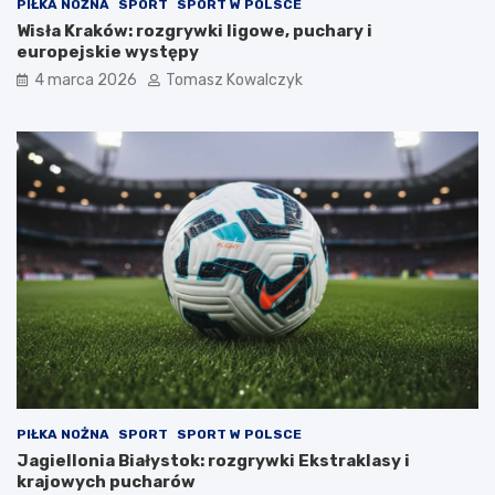
PIŁKA NOŻNA
SPORT
SPORT W POLSCE
Wisła Kraków: rozgrywki ligowe, puchary i
europejskie występy
4 marca 2026
Tomasz Kowalczyk
PIŁKA NOŻNA
SPORT
SPORT W POLSCE
Jagiellonia Białystok: rozgrywki Ekstraklasy i
krajowych pucharów