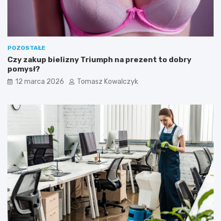
a
z
n
o
i
w
m
e
k
n
POZOSTAŁE
o
a
Czy zakup bielizny Triumph na prezent to dobry
s
s
pomysł?
z
z
12 marca 2026
Tomasz Kowalczyk
t
e
e
g
m
o
.
p
u
p
i
l
a
(
p
s
a
l
u