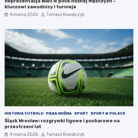
Reprezentacja Walii w piłce nożnej mężczyzn –
kluczowi zawodnicy i turnieje
4 marca 2026
Tomasz Kowalczyk
HISTORIA FUTBOLU
PIŁKA NOŻNA
SPORT
SPORT W POLSCE
Śląsk Wrocław: rozgrywki ligowe i pucharowe na
przestrzeni lat
4 marca 2026
Tomasz Kowalczyk