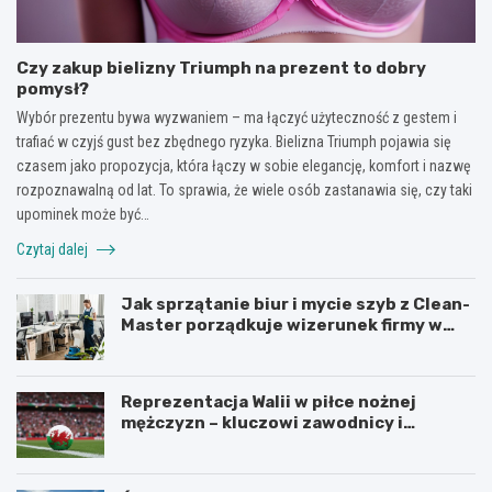
Czy zakup bielizny Triumph na prezent to dobry
pomysł?
Wybór prezentu bywa wyzwaniem – ma łączyć użyteczność z gestem i
trafiać w czyjś gust bez zbędnego ryzyka. Bielizna Triumph pojawia się
czasem jako propozycja, która łączy w sobie elegancję, komfort i nazwę
rozpoznawalną od lat. To sprawia, że wiele osób zastanawia się, czy taki
upominek może być…
Czytaj dalej
Jak sprzątanie biur i mycie szyb z Clean-
Master porządkuje wizerunek firmy w
Łodzi?
Reprezentacja Walii w piłce nożnej
mężczyzn – kluczowi zawodnicy i
turnieje