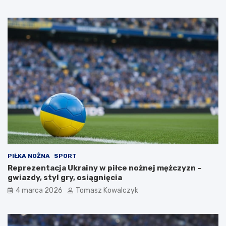
PIŁKA NOŻNA
SPORT
Reprezentacja Ukrainy w piłce nożnej mężczyzn –
gwiazdy, styl gry, osiągnięcia
4 marca 2026
Tomasz Kowalczyk