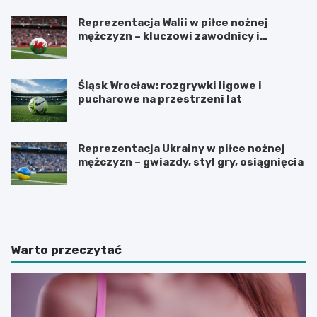
Reprezentacja Walii w piłce nożnej
mężczyzn – kluczowi zawodnicy i
turnieje
Śląsk Wrocław: rozgrywki ligowe i
pucharowe na przestrzeni lat
Reprezentacja Ukrainy w piłce nożnej
mężczyzn – gwiazdy, styl gry, osiągnięcia
U
Z
r
a
z
d
ą
b
d
a
Warto przeczytać
z
j
a
m
m
y
y
o
k
d