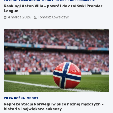
FUTBOL
PIŁKA NOŻNA
SPORT
SPORT PROFESJONALNY
Rankingi Aston Villa – powrót do czołówki Premier
League
4 marca 2026
Tomasz Kowalczyk
PIŁKA NOŻNA
SPORT
Reprezentacja Norwegii w piłce nożnej mężczyzn –
historia i największe sukcesy