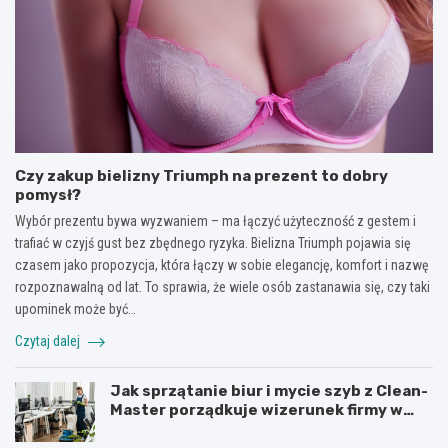
Czy zakup bielizny Triumph na prezent to dobry
pomysł?
Wybór prezentu bywa wyzwaniem – ma łączyć użyteczność z gestem i
trafiać w czyjś gust bez zbędnego ryzyka. Bielizna Triumph pojawia się
czasem jako propozycja, która łączy w sobie elegancję, komfort i nazwę
rozpoznawalną od lat. To sprawia, że wiele osób zastanawia się, czy taki
upominek może być…
Czytaj dalej
Jak sprzątanie biur i mycie szyb z Clean-
Master porządkuje wizerunek firmy w
Łodzi?