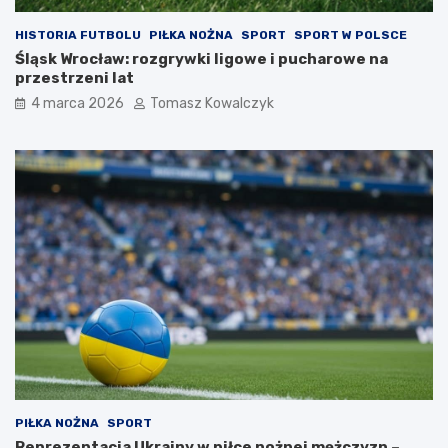
HISTORIA FUTBOLU
PIŁKA NOŻNA
SPORT
SPORT W POLSCE
Śląsk Wrocław: rozgrywki ligowe i pucharowe na
przestrzeni lat
4 marca 2026
Tomasz Kowalczyk
PIŁKA NOŻNA
SPORT
Reprezentacja Ukrainy w piłce nożnej mężczyzn –