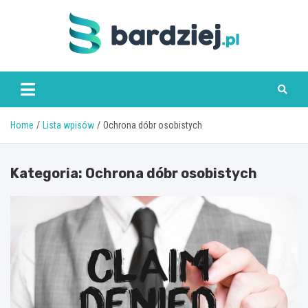
Skip
to
content
bardziej.pl
Home
Lista wpisów
Ochrona dóbr osobistych
Kategoria:
Ochrona dóbr osobistych