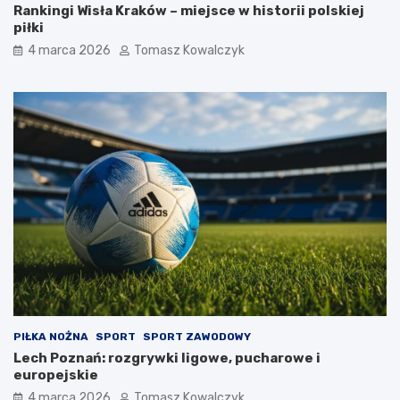
Rankingi Wisła Kraków – miejsce w historii polskiej
piłki
4 marca 2026
Tomasz Kowalczyk
PIŁKA NOŻNA
SPORT
SPORT ZAWODOWY
Lech Poznań: rozgrywki ligowe, pucharowe i
europejskie
4 marca 2026
Tomasz Kowalczyk