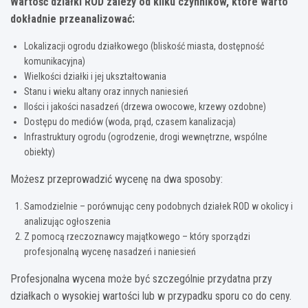
Wartość działki ROD zależy od kilku czynników, które warto
dokładnie przeanalizować:
Lokalizacji ogrodu działkowego (bliskość miasta, dostępność
komunikacyjna)
Wielkości działki i jej ukształtowania
Stanu i wieku altany oraz innych naniesień
Ilości i jakości nasadzeń (drzewa owocowe, krzewy ozdobne)
Dostępu do mediów (woda, prąd, czasem kanalizacja)
Infrastruktury ogrodu (ogrodzenie, drogi wewnętrzne, wspólne
obiekty)
Możesz przeprowadzić wycenę na dwa sposoby:
Samodzielnie – porównując ceny podobnych działek ROD w okolicy i
analizując ogłoszenia
Z pomocą rzeczoznawcy majątkowego – który sporządzi
profesjonalną wycenę nasadzeń i naniesień
Profesjonalna wycena może być szczególnie przydatna przy
działkach o wysokiej wartości lub w przypadku sporu co do ceny.