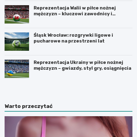
Reprezentacja Walii w piłce nożnej
mężczyzn – kluczowi zawodnicy i
turnieje
Śląsk Wrocław: rozgrywki ligowe i
pucharowe na przestrzeni lat
Reprezentacja Ukrainy w piłce nożnej
mężczyzn – gwiazdy, styl gry, osiągnięcia
U
Z
r
a
z
d
ą
b
d
a
Warto przeczytać
z
j
a
m
m
y
y
o
k
d
u
r