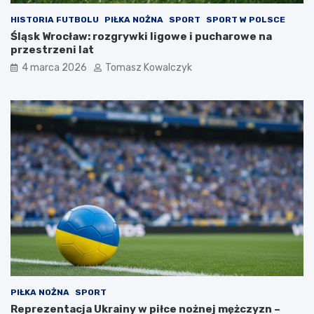
HISTORIA FUTBOLU
PIŁKA NOŻNA
SPORT
SPORT W POLSCE
Śląsk Wrocław: rozgrywki ligowe i pucharowe na
przestrzeni lat
4 marca 2026
Tomasz Kowalczyk
PIŁKA NOŻNA
SPORT
Reprezentacja Ukrainy w piłce nożnej mężczyzn –