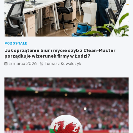
(
p
s
a
l
u
b
k
POZOSTAŁE
o
Jak sprzątanie biur i mycie szyb z Clean-Master
t
porządkuje wizerunek firmy w Łodzi?
a
)
5 marca 2026
Tomasz Kowalczyk