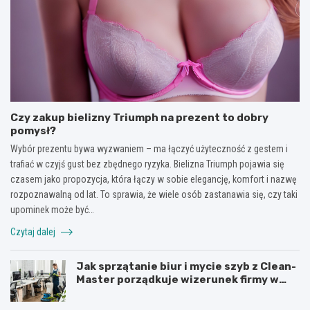
Czy zakup bielizny Triumph na prezent to dobry
pomysł?
Wybór prezentu bywa wyzwaniem – ma łączyć użyteczność z gestem i
trafiać w czyjś gust bez zbędnego ryzyka. Bielizna Triumph pojawia się
czasem jako propozycja, która łączy w sobie elegancję, komfort i nazwę
rozpoznawalną od lat. To sprawia, że wiele osób zastanawia się, czy taki
upominek może być…
Czytaj dalej
Jak sprzątanie biur i mycie szyb z Clean-
Master porządkuje wizerunek firmy w
Łodzi?