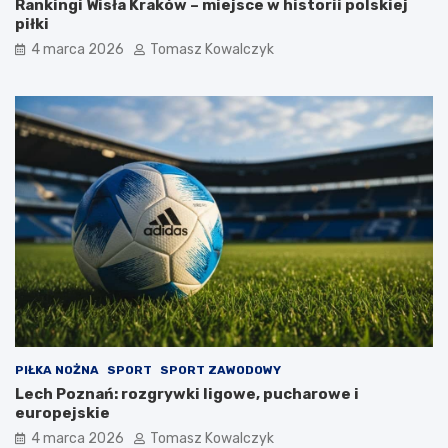
Rankingi Wisła Kraków – miejsce w historii polskiej
piłki
4 marca 2026
Tomasz Kowalczyk
PIŁKA NOŻNA
SPORT
SPORT ZAWODOWY
Lech Poznań: rozgrywki ligowe, pucharowe i
europejskie
4 marca 2026
Tomasz Kowalczyk