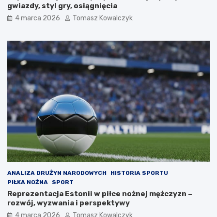
gwiazdy, styl gry, osiągnięcia
4 marca 2026
Tomasz Kowalczyk
ANALIZA DRUŻYN NARODOWYCH
HISTORIA SPORTU
PIŁKA NOŻNA
SPORT
Reprezentacja Estonii w piłce nożnej mężczyzn –
rozwój, wyzwania i perspektywy
4 marca 2026
Tomasz Kowalczyk