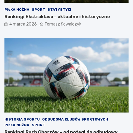
PIŁKA NOŻNA
SPORT
STATYSTYKI
Rankingi Ekstraklasa – aktualne i historyczne
4 marca 2026
Tomasz Kowalczyk
HISTORIA SPORTU
ODBUDOWA KLUBÓW SPORTOWYCH
PIŁKA NOŻNA
SPORT
Rankingi Ruch Chorzów – od potęgi do odbudowy