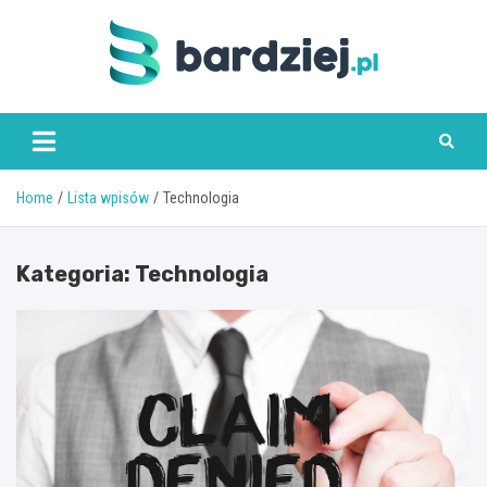
Skip
to
content
bardziej.pl
Home
Lista wpisów
Technologia
Kategoria:
Technologia