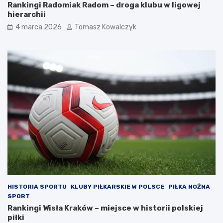
Rankingi Radomiak Radom – droga klubu w ligowej
hierarchii
4 marca 2026
Tomasz Kowalczyk
HISTORIA SPORTU
KLUBY PIŁKARSKIE W POLSCE
PIŁKA NOŻNA
SPORT
Rankingi Wisła Kraków – miejsce w historii polskiej
piłki