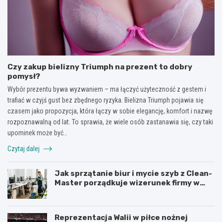
Czy zakup bielizny Triumph na prezent to dobry
pomysł?
Wybór prezentu bywa wyzwaniem – ma łączyć użyteczność z gestem i
trafiać w czyjś gust bez zbędnego ryzyka. Bielizna Triumph pojawia się
czasem jako propozycja, która łączy w sobie elegancję, komfort i nazwę
rozpoznawalną od lat. To sprawia, że wiele osób zastanawia się, czy taki
upominek może być…
Czytaj dalej
Jak sprzątanie biur i mycie szyb z Clean-
Master porządkuje wizerunek firmy w
Łodzi?
Reprezentacja Walii w piłce nożnej