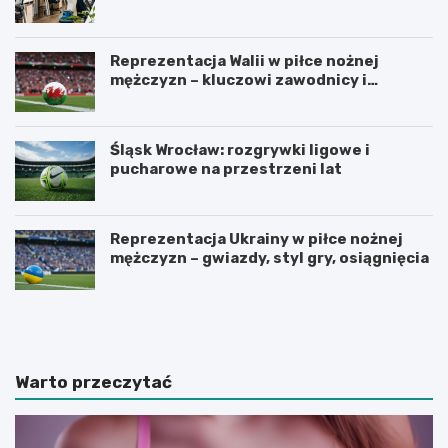
Łodzi?
Reprezentacja Walii w piłce nożnej
mężczyzn – kluczowi zawodnicy i
turnieje
Śląsk Wrocław: rozgrywki ligowe i
pucharowe na przestrzeni lat
Reprezentacja Ukrainy w piłce nożnej
mężczyzn – gwiazdy, styl gry, osiągnięcia
U
Z
r
a
z
d
ą
b
d
a
Warto przeczytać
z
j
a
m
m
y
y
o