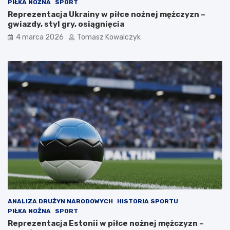
PIŁKA NOŻNA
SPORT
Reprezentacja Ukrainy w piłce nożnej mężczyzn –
gwiazdy, styl gry, osiągnięcia
4 marca 2026
Tomasz Kowalczyk
ANALIZA DRUŻYN NARODOWYCH
HISTORIA SPORTU
PIŁKA NOŻNA
SPORT
Reprezentacja Estonii w piłce nożnej mężczyzn –