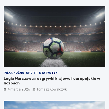
PIŁKA NOŻNA
SPORT
STATYSTYKI
Legia Warszawa: rozgrywki krajowe i europejskie w
liczbach
4 marca 2026
Tomasz Kowalczyk