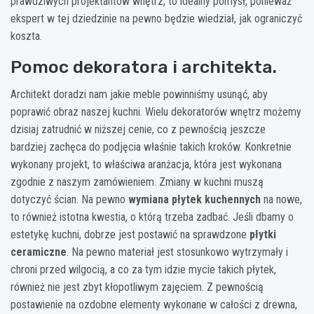
prawdziwych projektantów wnętrz, to idealny pomysł, ponieważ
ekspert w tej dziedzinie na pewno będzie wiedział, jak ograniczyć
koszta.
Pomoc dekoratora i architekta.
Architekt doradzi nam jakie meble powinniśmy usunąć, aby
poprawić obraz naszej kuchni. Wielu dekoratorów wnętrz możemy
dzisiaj zatrudnić w niższej cenie, co z pewnością jeszcze
bardziej zachęca do podjęcia właśnie takich kroków. Konkretnie
wykonany projekt, to właściwa aranżacja, która jest wykonana
zgodnie z naszym zamówieniem. Zmiany w kuchni muszą
dotyczyć ścian. Na pewno
wymiana płytek kuchennych
na nowe,
to również istotna kwestia, o którą trzeba zadbać. Jeśli dbamy o
estetykę kuchni, dobrze jest postawić na sprawdzone
płytki
ceramiczne
. Na pewno materiał jest stosunkowo wytrzymały i
chroni przed wilgocią, a co za tym idzie mycie takich płytek,
również nie jest zbyt kłopotliwym zajęciem. Z pewnością
postawienie na ozdobne elementy wykonane w całości z drewna,