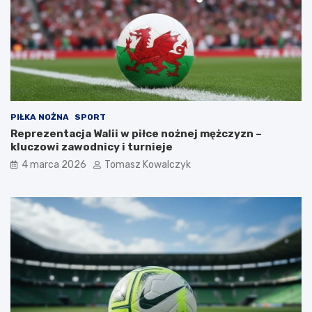
a
(
p
s
a
l
u
b
k
PIŁKA NOŻNA
SPORT
o
Reprezentacja Walii w piłce nożnej mężczyzn –
t
kluczowi zawodnicy i turnieje
a
)
4 marca 2026
Tomasz Kowalczyk