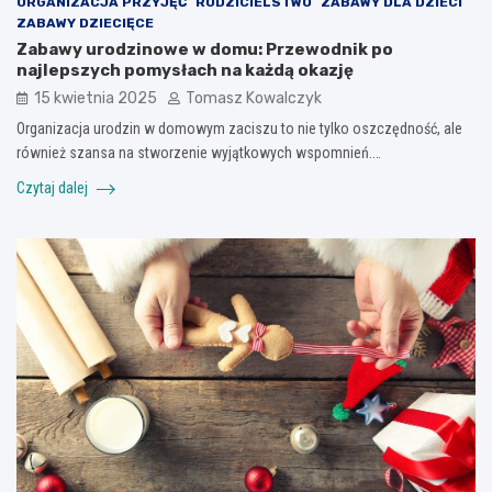
ORGANIZACJA PRZYJĘĆ
RODZICIELSTWO
ZABAWY DLA DZIECI
ZABAWY DZIECIĘCE
Zabawy urodzinowe w domu: Przewodnik po
najlepszych pomysłach na każdą okazję
15 kwietnia 2025
Tomasz Kowalczyk
Organizacja urodzin w domowym zaciszu to nie tylko oszczędność, ale
również szansa na stworzenie wyjątkowych wspomnień.…
Czytaj dalej