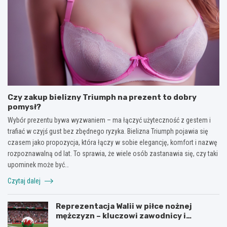
Czy zakup bielizny Triumph na prezent to dobry
pomysł?
Wybór prezentu bywa wyzwaniem – ma łączyć użyteczność z gestem i
trafiać w czyjś gust bez zbędnego ryzyka. Bielizna Triumph pojawia się
czasem jako propozycja, która łączy w sobie elegancję, komfort i nazwę
rozpoznawalną od lat. To sprawia, że wiele osób zastanawia się, czy taki
upominek może być…
Czytaj dalej
Reprezentacja Walii w piłce nożnej
mężczyzn – kluczowi zawodnicy i
turnieje