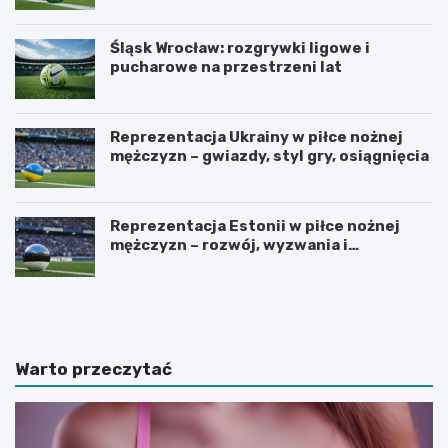
Śląsk Wrocław: rozgrywki ligowe i
pucharowe na przestrzeni lat
Reprezentacja Ukrainy w piłce nożnej
mężczyzn – gwiazdy, styl gry, osiągnięcia
Reprezentacja Estonii w piłce nożnej
mężczyzn – rozwój, wyzwania i
perspektywy
U
Z
r
a
z
d
ą
b
d
a
Warto przeczytać
z
j
a
m
m
y
y
o
k
d