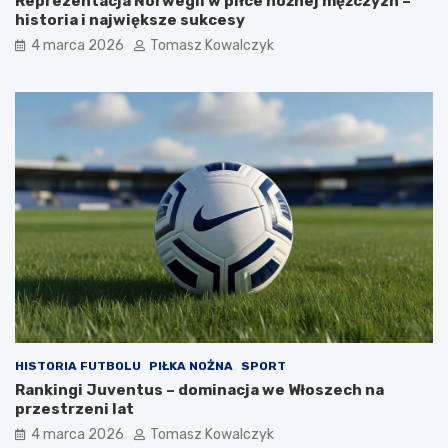
Reprezentacja Norwegii w piłce nożnej mężczyzn –
historia i największe sukcesy
4 marca 2026
Tomasz Kowalczyk
HISTORIA FUTBOLU
PIŁKA NOŻNA
SPORT
Rankingi Juventus – dominacja we Włoszech na
przestrzeni lat
4 marca 2026
Tomasz Kowalczyk