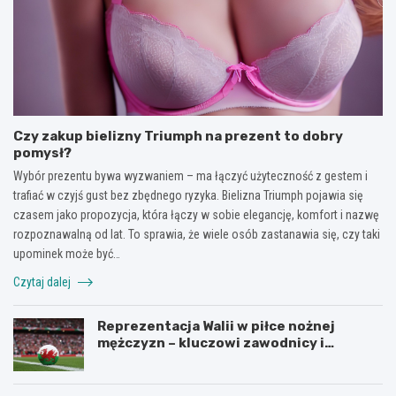
Czy zakup bielizny Triumph na prezent to dobry
pomysł?
Wybór prezentu bywa wyzwaniem – ma łączyć użyteczność z gestem i
trafiać w czyjś gust bez zbędnego ryzyka. Bielizna Triumph pojawia się
czasem jako propozycja, która łączy w sobie elegancję, komfort i nazwę
rozpoznawalną od lat. To sprawia, że wiele osób zastanawia się, czy taki
upominek może być…
Czytaj dalej
Reprezentacja Walii w piłce nożnej
mężczyzn – kluczowi zawodnicy i
turnieje