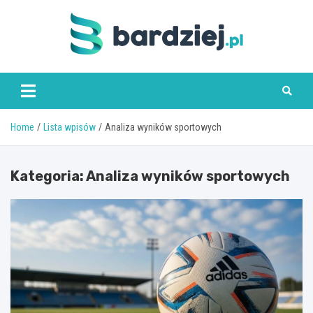
Skip
to
content
bardziej.pl
Home
Lista wpisów
Analiza wyników sportowych
Kategoria:
Analiza wyników sportowych