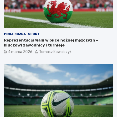
p
s
a
l
u
b
k
PIŁKA NOŻNA
SPORT
o
Reprezentacja Walii w piłce nożnej mężczyzn –
t
kluczowi zawodnicy i turnieje
a
)
4 marca 2026
Tomasz Kowalczyk