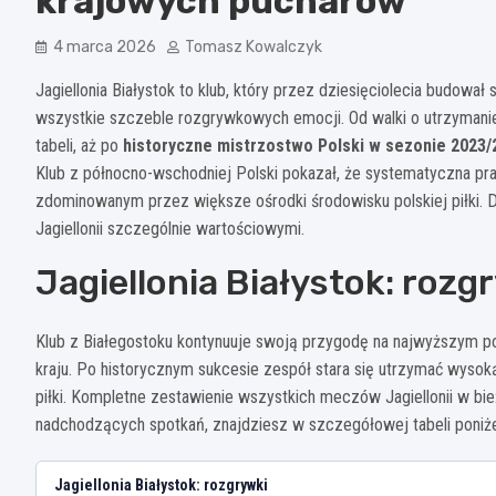
krajowych pucharów
4 marca 2026
Tomasz Kowalczyk
Jagiellonia Białystok to klub, który przez dziesięciolecia budowa
wszystkie szczeble rozgrywkowych emocji. Od walki o utrzymanie
tabeli, aż po
historyczne mistrzostwo Polski w sezonie 2023/
Klub z północno-wschodniej Polski pokazał, że systematyczna pr
zdominowanym przez większe ośrodki środowisku polskiej piłki. Dr
Jagiellonii szczególnie wartościowymi.
Jagiellonia Białystok: roz
Klub z Białegostoku kontynuuje swoją przygodę na najwyższym p
kraju. Po historycznym sukcesie zespół stara się utrzymać wysok
piłki. Kompletne zestawienie wszystkich meczów Jagiellonii w bi
nadchodzących spotkań, znajdziesz w szczegółowej tabeli poniże
Jagiellonia Białystok: rozgrywki