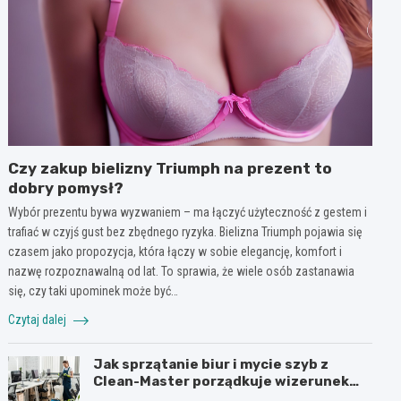
Czy zakup bielizny Triumph na prezent to
dobry pomysł?
Wybór prezentu bywa wyzwaniem – ma łączyć użyteczność z gestem i
trafiać w czyjś gust bez zbędnego ryzyka. Bielizna Triumph pojawia się
czasem jako propozycja, która łączy w sobie elegancję, komfort i
nazwę rozpoznawalną od lat. To sprawia, że wiele osób zastanawia
się, czy taki upominek może być…
Czytaj dalej
Jak sprzątanie biur i mycie szyb z
Clean-Master porządkuje wizerunek
firmy w Łodzi?