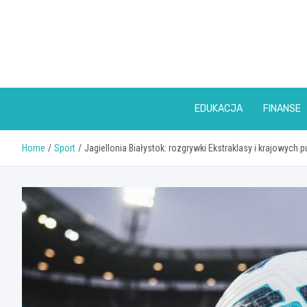
Skip
to
content
EDUKACJA
FINANSE
Home
Sport
Jagiellonia Białystok: rozgrywki Ekstraklasy i krajowych