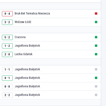
Bruk-Bet Termalica Nieciecza
0
4
–
Widzew Łódź
3
2
–
Cracovia
5
2
–
Jagiellonia Białystok
1
2
–
Lechia Gdańsk
2
0
–
Jagiellonia Białystok
1
1
–
Jagiellonia Białystok
0
1
–
Jagiellonia Białystok
0
0
–
Jagiellonia Białystok
2
2
–