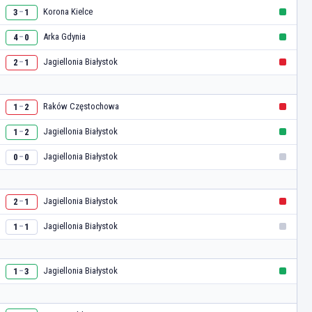
Korona Kielce
3
1
–
Arka Gdynia
4
0
–
Jagiellonia Białystok
2
1
–
Raków Częstochowa
1
2
–
Jagiellonia Białystok
1
2
–
Jagiellonia Białystok
0
0
–
Jagiellonia Białystok
2
1
–
Jagiellonia Białystok
1
1
–
Jagiellonia Białystok
1
3
–