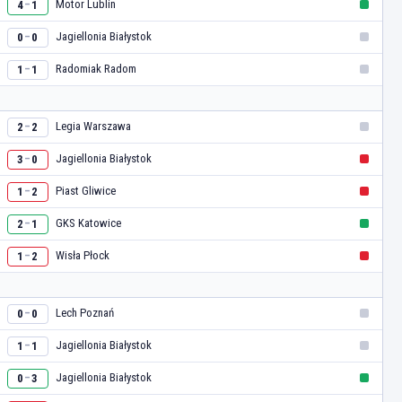
Motor Lublin
4
1
–
Jagiellonia Białystok
0
0
–
Radomiak Radom
1
1
–
Legia Warszawa
2
2
–
Jagiellonia Białystok
3
0
–
Piast Gliwice
1
2
–
GKS Katowice
2
1
–
Wisła Płock
1
2
–
Lech Poznań
0
0
–
Jagiellonia Białystok
1
1
–
Jagiellonia Białystok
0
3
–