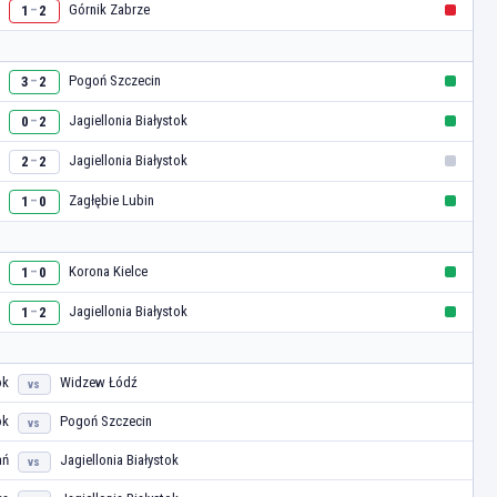
Górnik Zabrze
1
2
–
Pogoń Szczecin
3
2
–
Jagiellonia Białystok
0
2
–
Jagiellonia Białystok
2
2
–
Zagłębie Lubin
1
0
–
Korona Kielce
1
0
–
Jagiellonia Białystok
1
2
–
ok
Widzew Łódź
vs
ok
Pogoń Szczecin
vs
ań
Jagiellonia Białystok
vs