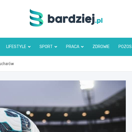
bardziej.pl
LIFESTYLE
SPORT
PRACA
ZDROWIE
POZOS
 pucharów