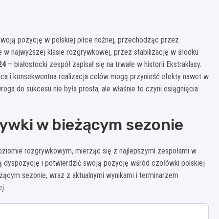
ł swoją pozycję w polskiej piłce nożnej, przechodząc przez
 w najwyższej klasie rozgrywkowej, przez stabilizację w środku
24
– białostocki zespół zapisał się na trwałe w historii Ekstraklasy.
aca i konsekwentna realizacja celów mogą przynieść efekty nawet w
oga do sukcesu nie była prosta, ale właśnie to czyni osiągnięcia
grywki w bieżącym sezonie
oziomie rozgrywkowym, mierząc się z najlepszymi zespołami w
ą dyspozycję i potwierdzić swoją pozycję wśród czołówki polskiej
eżącym sezonie, wraz z aktualnymi wynikami i terminarzem
j.