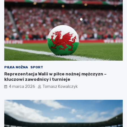
p
i
l
a
(
p
s
a
l
u
b
k
PIŁKA NOŻNA
SPORT
o
Reprezentacja Walii w piłce nożnej mężczyzn –
t
kluczowi zawodnicy i turnieje
a
)
4 marca 2026
Tomasz Kowalczyk