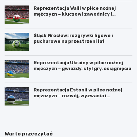
Reprezentacja Walii w piłce nożnej
mężczyzn – kluczowi zawodnicy i
turnieje
Śląsk Wrocław: rozgrywki ligowe i
pucharowe na przestrzeni lat
Reprezentacja Ukrainy w piłce nożnej
mężczyzn – gwiazdy, styl gry, osiągnięcia
Reprezentacja Estonii w piłce nożnej
mężczyzn – rozwój, wyzwania i
perspektywy
U
Z
r
a
z
d
ą
b
d
a
Warto przeczytać
z
j