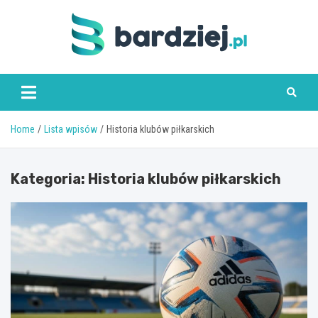
Skip
to
content
bardziej.pl
Home
Lista wpisów
Historia klubów piłkarskich
Kategoria:
Historia klubów piłkarskich