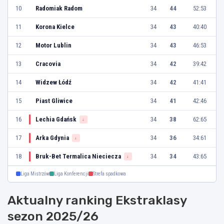
10
Radomiak Radom
34
44
52:53
11
Korona Kielce
34
43
40:40
12
Motor Lublin
34
43
46:53
13
Cracovia
34
42
39:42
14
Widzew Łódź
34
42
41:41
15
Piast Gliwice
34
41
42:46
16
Lechia Gdańsk
34
38
62:65
↓
17
Arka Gdynia
34
36
34:61
↓
18
Bruk-Bet Termalica Nieciecza
34
34
43:65
↓
Liga Mistrzów
Liga Konferencji
Strefa spadkowa
Aktualny ranking Ekstraklasy
sezon 2025/26