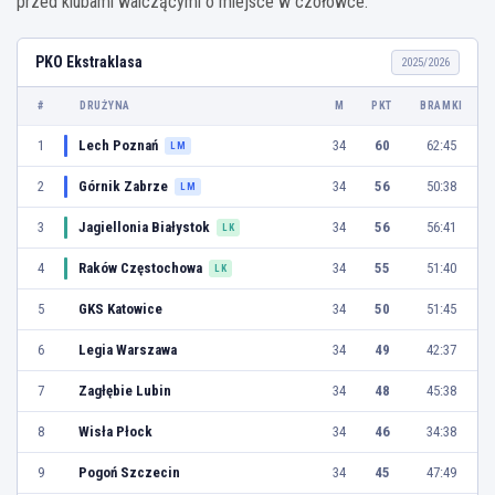
przed klubami walczącymi o miejsce w czołówce.
PKO Ekstraklasa
2025/2026
#
DRUŻYNA
M
PKT
BRAMKI
1
Lech Poznań
34
60
62:45
LM
2
Górnik Zabrze
34
56
50:38
LM
3
Jagiellonia Białystok
34
56
56:41
LK
4
Raków Częstochowa
34
55
51:40
LK
5
GKS Katowice
34
50
51:45
6
Legia Warszawa
34
49
42:37
7
Zagłębie Lubin
34
48
45:38
8
Wisła Płock
34
46
34:38
9
Pogoń Szczecin
34
45
47:49