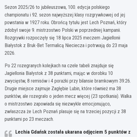
Sezon 2025/26 to jubileuszowa, 100. edycja polskiego
championatu i 92. sezon najwyższej klasy rozgrywkowej od jej
powstania w 1927 roku. Obrońcą tytułu jest Lech Poznań, który
zdobył swoje 9. mistrzostwo Polski w poprzedniej kampanii.
Rozgrywki rozpoczęły się 18 lipca 2025 meczem Jagiellonii
Białystok z Bruk-Bet Termalicą Nieciecza i potrwają do 23 maja
2026.
Po 22 rozegranych kolejkach na czele tabeli znajduje się
Jagiellonia Białystok z 38 punktami, mając w dorobku 10
zwycięstw, 8 remisów i 4 porażki przy bilansie bramkowym 39:26.
Drugie miejsce zajmuje Zagłębie Lubin, które również ma 38
punktów, ale rozegrało o jeden mecz więcej (23 spotkania). Walka
o mistrzostwo zapowiada się niezwykle emocjonująco,
zwłaszcza że Lech Poznań plasuje się na trzeciej pozycji z 38
punktami po 23 meczach.
Lechia Gdańsk została ukarana odjęciem 5 punktów z