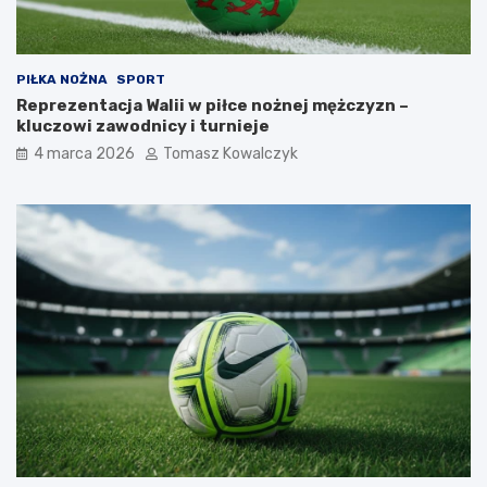
l
u
b
k
PIŁKA NOŻNA
SPORT
o
Reprezentacja Walii w piłce nożnej mężczyzn –
t
kluczowi zawodnicy i turnieje
a
)
4 marca 2026
Tomasz Kowalczyk