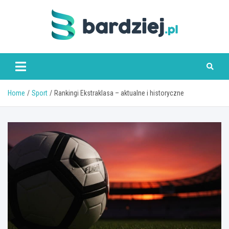
Skip
to
content
bardziej.pl
Home
Sport
Rankingi Ekstraklasa – aktualne i historyczne