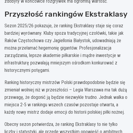
zdobyty w końcówce rozgrywek ma ogromną wartość.
Przyszłość rankingów Ekstraklasy
Sezon 2025/26 pokazuje, że ranking Ekstraklasy staje się coraz
bardziej wyrównany. Kluby spoza tradycyjnej czołówki, takie jak
Raków Częstochowa czy Jagiellonia Białystok, udowadniają że
można przełamać hegemonię gigantów. Profesjonalizacja
zarządzania, lepsze akademie piłkarskie i mądre inwestycje w
infrastrukturę pozwalają mniejszym ośrodkom konkurować z
historycznymi potęgami.
Ranking historyczny mistrzów Polski prawdopodobnie będzie się
zmieniał wolniej niż w przeszłości – Legia Warszawa ma tak dużą
przewagę, że dogonić ją będzie niezwykle trudno. Jednak walka o
miejsca 2-5 w rankingu wszech czasów pozostaje otwarta, a
każdy nowy mistrz dodaje emocji do historii polskiej piłki nożnej.
Obecny sezon potwierdza, że ranking Ekstraklasy to nie tylko
liczby i statystyki, ale przede wszystkim opowieść o ambitnych