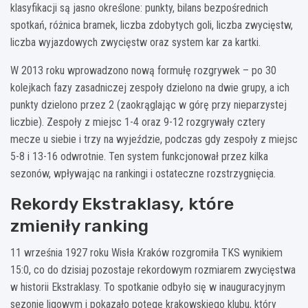
klasyfikacji są jasno określone: punkty, bilans bezpośrednich
spotkań, różnica bramek, liczba zdobytych goli, liczba zwycięstw,
liczba wyjazdowych zwycięstw oraz system kar za kartki.
W 2013 roku wprowadzono nową formułę rozgrywek – po 30
kolejkach fazy zasadniczej zespoły dzielono na dwie grupy, a ich
punkty dzielono przez 2 (zaokrąglając w górę przy nieparzystej
liczbie). Zespoły z miejsc 1-4 oraz 9-12 rozgrywały cztery
mecze u siebie i trzy na wyjeździe, podczas gdy zespoły z miejsc
5-8 i 13-16 odwrotnie. Ten system funkcjonował przez kilka
sezonów, wpływając na rankingi i ostateczne rozstrzygnięcia.
Rekordy Ekstraklasy, które
zmieniły ranking
11 września 1927 roku Wisła Kraków rozgromiła TKS wynikiem
15:0, co do dzisiaj pozostaje rekordowym rozmiarem zwycięstwa
w historii Ekstraklasy. To spotkanie odbyło się w inauguracyjnym
sezonie ligowym i pokazało potęgę krakowskiego klubu, który