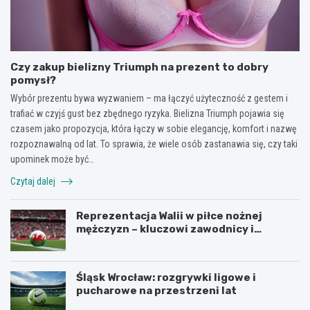
Czy zakup bielizny Triumph na prezent to dobry
pomysł?
Wybór prezentu bywa wyzwaniem – ma łączyć użyteczność z gestem i
trafiać w czyjś gust bez zbędnego ryzyka. Bielizna Triumph pojawia się
czasem jako propozycja, która łączy w sobie elegancję, komfort i nazwę
rozpoznawalną od lat. To sprawia, że wiele osób zastanawia się, czy taki
upominek może być…
Czytaj dalej
Reprezentacja Walii w piłce nożnej
mężczyzn – kluczowi zawodnicy i
turnieje
Śląsk Wrocław: rozgrywki ligowe i
pucharowe na przestrzeni lat