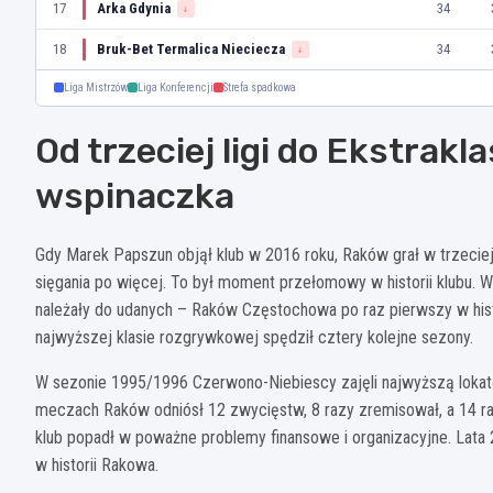
17
Arka Gdynia
34
↓
18
Bruk-Bet Termalica Nieciecza
34
↓
Liga Mistrzów
Liga Konferencji
Strefa spadkowa
Od trzeciej ligi do Ekstrak
wspinaczka
Gdy Marek Papszun objął klub w 2016 roku, Raków grał w trzeciej l
sięgania po więcej. To był moment przełomowy w historii klubu.
należały do udanych – Raków Częstochowa po raz pierwszy w histo
najwyższej klasie rozgrywkowej spędził cztery kolejne sezony.
W sezonie 1995/1996 Czerwono-Niebiescy zajęli najwyższą lokatę w
meczach Raków odniósł 12 zwycięstw, 8 razy zremisował, a 14 r
klub popadł w poważne problemy finansowe i organizacyjne. Lat
w historii Rakowa.