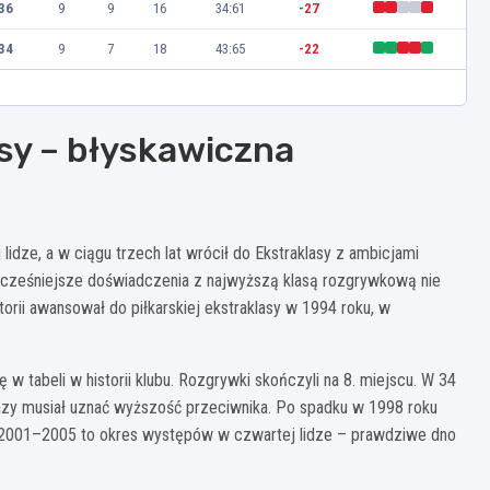
36
9
9
16
34:61
-27
34
9
7
18
43:65
-22
lasy – błyskawiczna
idze, a w ciągu trzech lat wrócił do Ekstraklasy z ambicjami
 Wcześniejsze doświadczenia z najwyższą klasą rozgrywkową nie
rii awansował do piłkarskiej ekstraklasy w 1994 roku, w
 tabeli w historii klubu. Rozgrywki skończyli na 8. miejscu. W 34
azy musiał uznać wyższość przeciwnika. Po spadku w 1998 roku
a 2001–2005 to okres występów w czwartej lidze – prawdziwe dno