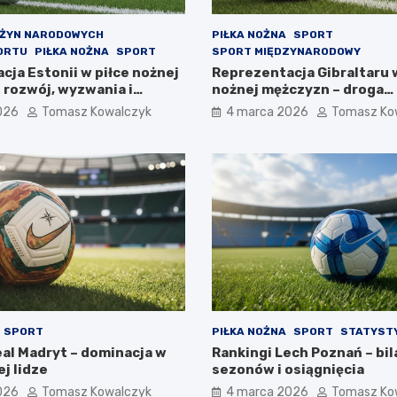
UŻYN NARODOWYCH
PIŁKA NOŻNA
SPORT
ORTU
PIŁKA NOŻNA
SPORT
SPORT MIĘDZYNARODOWY
cja Estonii w piłce nożnej
Reprezentacja Gibraltaru 
 rozwój, wyzwania i
nożnej mężczyzn – droga
wy
najmniejszej federacji
026
Tomasz Kowalczyk
4 marca 2026
Tomasz Ko
SPORT
PIŁKA NOŻNA
SPORT
STATYSTY
eal Madryt – dominacja w
Rankingi Lech Poznań – bil
j lidze
sezonów i osiągnięcia
026
Tomasz Kowalczyk
4 marca 2026
Tomasz Ko