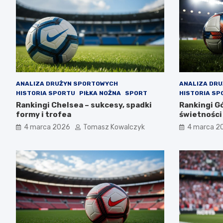
ANALIZA DRUŻYN SPORTOWYCH
ANALIZA DR
HISTORIA SPORTU
PIŁKA NOŻNA
SPORT
HISTORIA SP
Rankingi Chelsea – sukcesy, spadki
Rankingi Gó
formy i trofea
świetności
4 marca 2026
Tomasz Kowalczyk
4 marca 2