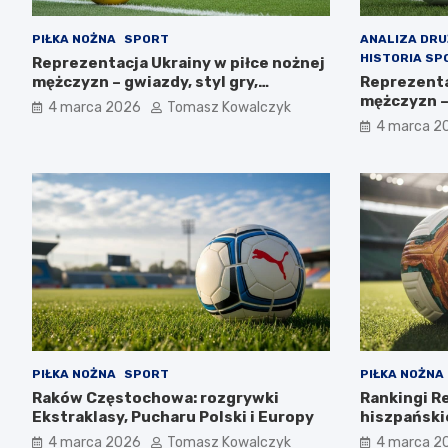
PIŁKA NOŻNA
SPORT
ANALIZA DR
HISTORIA SP
Reprezentacja Ukrainy w piłce nożnej
mężczyzn – gwiazdy, styl gry,
Reprezenta
osiągnięcia
mężczyzn –
4 marca 2026
Tomasz Kowalczyk
perspekty
4 marca 2
PIŁKA NOŻNA
SPORT
PIŁKA NOŻNA
Raków Częstochowa: rozgrywki
Rankingi R
Ekstraklasy, Pucharu Polski i Europy
hiszpańskie
4 marca 2026
Tomasz Kowalczyk
4 marca 2