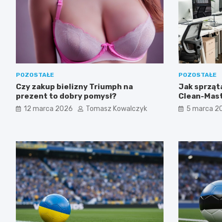
POZOSTAŁE
POZOSTAŁE
Czy zakup bielizny Triumph na
Jak sprząta
prezent to dobry pomysł?
Clean-Mast
firmy w Łod
12 marca 2026
Tomasz Kowalczyk
5 marca 2