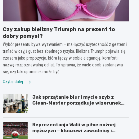
Czy zakup bielizny Triumph na prezent to
dobry pomysł?
Wybór prezentu bywa wyzwaniem – ma łączyć użyteczność z gestem i
trafiać w czyjś gust bez zbędnego ryzyka. Bielizna Triumph pojawia się
czasem jako propozycja, która łączy w sobie elegancję, komfort i
nazwę rozpoznawalną od lat. To sprawia, że wiele osób zastanawia
się, czy taki upominek może być…
Czytaj dalej
Jak sprzątanie biur i mycie szyb z
Clean-Master porządkuje wizerunek
firmy w Łodzi?
Reprezentacja Walii w piłce nożnej
mężczyzn – kluczowi zawodnicy i
turnieje