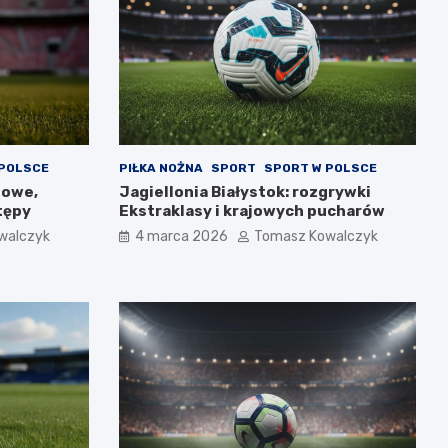
 POLSCE
PIŁKA NOŻNA
SPORT
SPORT W POLSCE
gowe,
Jagiellonia Białystok: rozgrywki
tępy
Ekstraklasy i krajowych pucharów
walczyk
4 marca 2026
Tomasz Kowalczyk