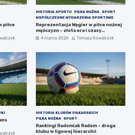
HISTORIA SPORTU
PIŁKA NOŻNA
SPORT
WSPÓŁCZESNE WYDARZENIA SPORTOWE
w piłce
Reprezentacja Węgier w piłce nożnej
mężczyzn – złota era i czasy
współczesne
walczyk
4 marca 2026
Tomasz Kowalczyk
KI
HISTORIA KLUBÓW PIŁKARSKICH
PIŁKA NOŻNA
SPORT
ans
Rankingi Radomiak Radom – droga
klubu w ligowej hierarchii
walczyk