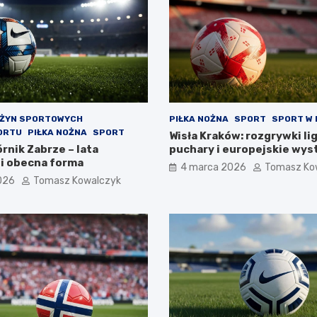
UŻYN SPORTOWYCH
PIŁKA NOŻNA
SPORT
SPORT W
ORTU
PIŁKA NOŻNA
SPORT
Wisła Kraków: rozgrywki li
rnik Zabrze – lata
puchary i europejskie wys
 i obecna forma
4 marca 2026
Tomasz Ko
026
Tomasz Kowalczyk