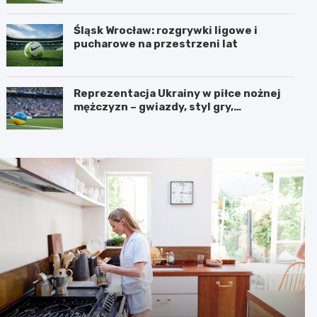
Śląsk Wrocław: rozgrywki ligowe i
pucharowe na przestrzeni lat
Reprezentacja Ukrainy w piłce nożnej
mężczyzn – gwiazdy, styl gry,
osiągnięcia