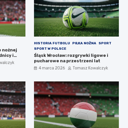
HISTORIA FUTBOLU
PIŁKA NOŻNA
SPORT
SPORT W POLSCE
e nożnej
nicy i
Śląsk Wrocław: rozgrywki ligowe i
pucharowe na przestrzeni lat
walczyk
4 marca 2026
Tomasz Kowalczyk