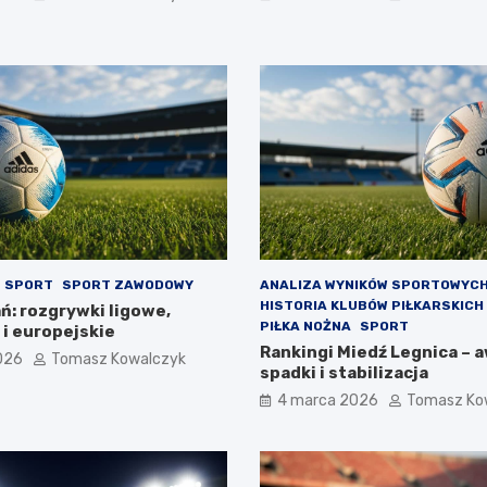
SPORT
SPORT ZAWODOWY
ANALIZA WYNIKÓW SPORTOWYC
HISTORIA KLUBÓW PIŁKARSKICH
ń: rozgrywki ligowe,
PIŁKA NOŻNA
SPORT
i europejskie
Rankingi Miedź Legnica – 
026
Tomasz Kowalczyk
spadki i stabilizacja
4 marca 2026
Tomasz Ko