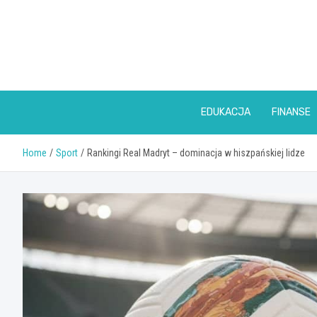
Skip
to
content
EDUKACJA
FINANSE
Home
Sport
Rankingi Real Madryt – dominacja w hiszpańskiej lidze