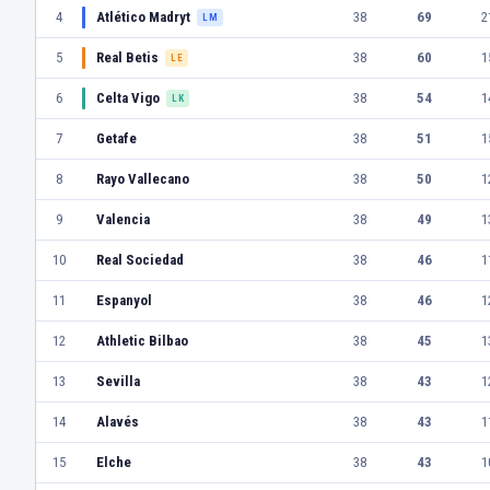
4
Atlético Madryt
38
69
2
LM
5
Real Betis
38
60
1
LE
6
Celta Vigo
38
54
1
LK
7
Getafe
38
51
1
8
Rayo Vallecano
38
50
1
9
Valencia
38
49
1
10
Real Sociedad
38
46
1
11
Espanyol
38
46
1
12
Athletic Bilbao
38
45
1
13
Sevilla
38
43
1
14
Alavés
38
43
1
15
Elche
38
43
1