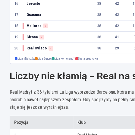
16
Levante
38
42
1
17
Osasuna
38
42
1
18
Mallorca
38
42
1
↓
19
Girona
38
41
↓
20
Real Oviedo
38
29
↓
Liga Mistrzów
Liga Europy
Liga Konferencji
Strefa spadkowa
Liczby nie kłamią – Real na
Real Madryt z 36 tytułami La Liga wyprzedza Barcelona, która ma 
nadrobić nawet najlepszym zespołom. Gdy spojrzymy na pełny ranki
staje się jeszcze wyraźniejsza.
Pozycja
Klub