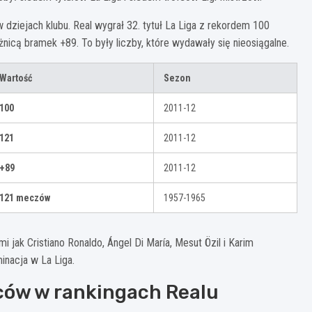
w dziejach klubu. Real wygrał 32. tytuł La Liga z rekordem 100
icą bramek +89. To były liczby, które wydawały się nieosiągalne.
Wartość
Sezon
100
2011-12
121
2011-12
+89
2011-12
121 meczów
1957-1965
jak Cristiano Ronaldo, Ángel Di María, Mesut Özil i Karim
inacja w La Liga.
lców w rankingach Realu