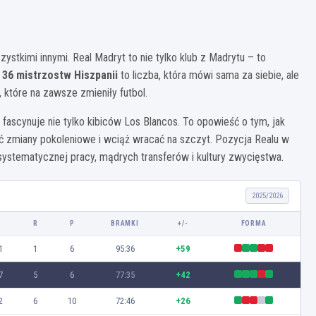
stkimi innymi. Real Madryt to nie tylko klub z Madrytu – to
.
36 mistrzostw Hiszpanii
to liczba, która mówi sama za siebie, ale
, które na zawsze zmieniły futbol.
y fascynuje nie tylko kibiców Los Blancos. To opowieść o tym, jak
ać zmiany pokoleniowe i wciąż wracać na szczyt. Pozycja Realu w
 systematycznej pracy, mądrych transferów i kultury zwycięstwa.
2025/2026
Z
R
P
BRAMKI
+/-
FORMA
1
1
6
95:36
+59
7
5
6
77:35
+42
2
6
10
72:46
+26