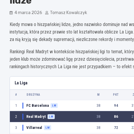
lidze
4 marca 2026
Tomasz Kowalczyk
Kiedy mowa o hiszpańskiej lidze, jedno nazwisko dominuje nad wszy
instytucja, która przez prawie sto lat kształtowała oblicze La Liga
za nią kryją się dekady supremacji, niezliczone rekordy i momenty
Rankingi Real Madryt w kontekście hiszpańskiej ligi to temat, któr
jeden klub może zdominować ligę przez dziesięciolecia, przetrw
rankingach historycznych La Liga nie jest przypadkiem – to efekt
La Liga
#
DRUŻYNA
M
PKT
1
FC Barcelona
38
94
3
LM
2
Real Madryt
38
86
2
LM
3
Villarreal
38
72
2
LM