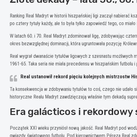
Ranking Real Madryt w historii hiszpańskiej ligi zaczął nabierać ks
po cztery tytuły każdy, ale to była tylko zapowiedź tego, co miało
W latach 60. i 70. Real Madryt zdominował ligę, zdobywając czter
okres bezwzględnej dominacji, która ugruntowała pozycję Królews
Real wygrał dwanaście tytułów ligowych z szesnastu możliwych m
1961-65. Taka seria nie miała precedensu w hiszpańskim futbolu i p
Real ustanowił rekord pięciu kolejnych mistrzostw H
Ta konsekwencja w zdobywaniu tytułów to coś, czego nie udało si
historyczne Realu Madryt zawdzięczają właśnie tym dekadą supre
Era galácticos i rekordowy
Początek XXI wieku przyniósł nową jakość. Real Madryt pod wod
gwiazdy światowego futbolu. Pod kierownictwem Péreza Real zdob