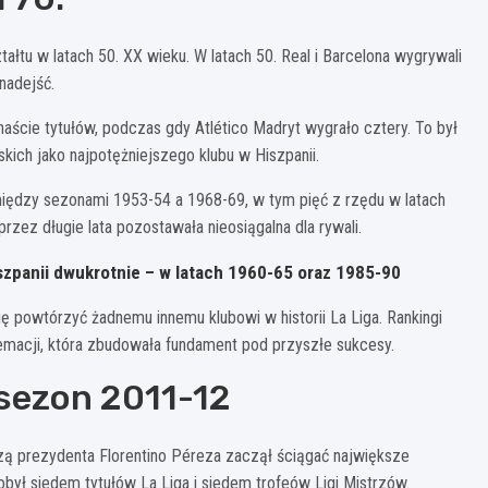
ztałtu w latach 50. XX wieku. W latach 50. Real i Barcelona wygrywali
 nadejść.
naście tytułów, podczas gdy Atlético Madryt wygrało cztery. To był
kich jako najpotężniejszego klubu w Hiszpanii.
iędzy sezonami 1953-54 a 1968-69, w tym pięć z rzędu w latach
rzez długie lata pozostawała nieosiągalna dla rywali.
iszpanii dwukrotnie – w latach 1960-65 oraz 1985-90
ę powtórzyć żadnemu innemu klubowi w historii La Liga. Rankingi
macji, która zbudowała fundament pod przyszłe sukcesy.
 sezon 2011-12
zą prezydenta Florentino Péreza zaczął ściągać największe
ył siedem tytułów La Liga i siedem trofeów Ligi Mistrzów.