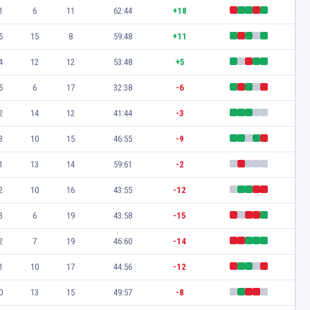
1
6
11
62:44
+18
5
15
8
59:48
+11
4
12
12
53:48
+5
5
6
17
32:38
-6
2
14
12
41:44
-3
3
10
15
46:55
-9
1
13
14
59:61
-2
2
10
16
43:55
-12
3
6
19
43:58
-15
2
7
19
46:60
-14
1
10
17
44:56
-12
0
13
15
49:57
-8