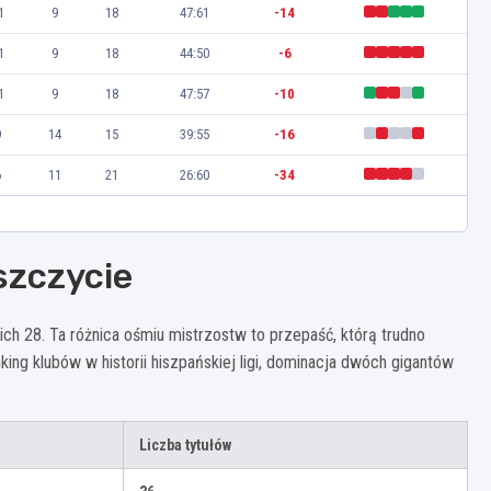
1
9
18
47:61
-14
1
9
18
44:50
-6
1
9
18
47:57
-10
9
14
15
39:55
-16
6
11
21
26:60
-34
 szczycie
ich 28. Ta różnica ośmiu mistrzostw to przepaść, którą trudno
ng klubów w historii hiszpańskiej ligi, dominacja dwóch gigantów
Liczba tytułów