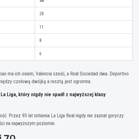
36
28
11
8
6
ilbao ma ich osiem, Valencia sześć, a Real Sociedad dwa. Deportivo
ć między czołową dwójką a resztą jest ogromna.
La Liga, który nigdy nie spadł z najwyższej klasy
ość. Przez 95 lat istnienia La Liga Real nigdy nie zaznał goryczy
ości na najwyższym poziomie.
i 70.