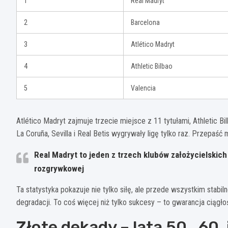
1
Real Madryt
2
Barcelona
3
Atlético Madryt
4
Athletic Bilbao
5
Valencia
Atlético Madryt zajmuje trzecie miejsce z 11 tytułami, Athletic B
La Coruña, Sevilla i Real Betis wygrywały ligę tylko raz. Przepaś
Real Madryt to jeden z trzech klubów założycielskich 
rozgrywkowej
Ta statystyka pokazuje nie tylko siłę, ale przede wszystkim stabiln
degradacji. To coś więcej niż tylko sukcesy – to gwarancja ciągł
Złote dekady – lata 50., 60. 