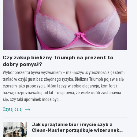
Czy zakup bielizny Triumph na prezent to
dobry pomysł?
Wybór prezentu bywa wyzwaniem – ma łączyć użyteczność z gestem i
trafiać w czyjś gust bez zbędnego ryzyka. Bielizna Triumph pojawia się
czasem jako propozycja, która łączy w sobie elegancję, komfort i
nazwę rozpoznawalną od lat. To sprawia, że wiele osób zastanawia
się, czy taki upominek może być…
Czytaj dalej
Jak sprzątanie biur i mycie szyb z
Clean-Master porządkuje wizerunek
firmy w Łodzi?