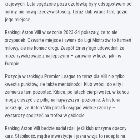
krajowych. Lata spędzone poza czołówką były odstępstwem od
normy, nie nową rzeczywistością. Teraz klub wraca tam, gdzie
jego miejsce.
Rankingi Aston Villi w sezonie 2023-24 pokazały, że to nie
przypadek. Czwarte miejsce i awans do Ligi Mistrzów to kamień
milowy, ale nie koniec drogi. Zespół Emery’ego udowodnił, że
może rywalizować z najlepszymi – zarówno w lidze, jak i w
Europie.
Pozycja w rankingu Premier League to teraz dla Villi nie tylko
kwestia punktów, ale także mentalności. Klub wrócił do elity i
zamierza tam pozostać. Kibice, po latach cierpliwości, w końcu
mogą cieszyć się piłką na najwyższym poziomie. A historia
pokazuje, że Aston Villa potrafi osiągać wielkie rzeczy –
wystarczy spojrzeć na trofea w gablocie.
Ranking Aston Villi będzie nadal rósł, jeśli klub utrzyma obecny
kurs. Stabilność, mądre inwestycje i jasna wizja to recepta na