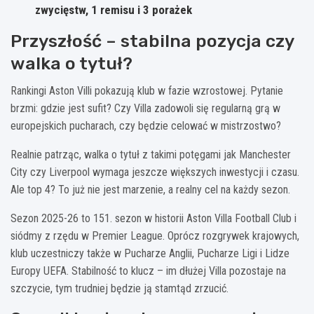
zwycięstw, 1 remisu i 3 porażek
Przyszłość – stabilna pozycja czy
walka o tytuł?
Rankingi Aston Villi pokazują klub w fazie wzrostowej. Pytanie
brzmi: gdzie jest sufit? Czy Villa zadowoli się regularną grą w
europejskich pucharach, czy będzie celować w mistrzostwo?
Realnie patrząc, walka o tytuł z takimi potęgami jak Manchester
City czy Liverpool wymaga jeszcze większych inwestycji i czasu.
Ale top 4? To już nie jest marzenie, a realny cel na każdy sezon.
Sezon 2025-26 to 151. sezon w historii Aston Villa Football Club i
siódmy z rzędu w Premier League. Oprócz rozgrywek krajowych,
klub uczestniczy także w Pucharze Anglii, Pucharze Ligi i Lidze
Europy UEFA. Stabilność to klucz – im dłużej Villa pozostaje na
szczycie, tym trudniej będzie ją stamtąd zrzucić.