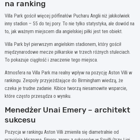
na ranking
Villa Park gościł więcej półfinałów Pucharu Anglii niż jakikolwiek
inny stadion – 55 do tej pory. To nie tylko statystyka, ale dowód na
to, jak ważnym miejscem dla angielskiej piłki jest ten obiekt.
Villa Park był pierwszym angielskim stadionem, który gościł
międzynarodowe mecze piłkarskie w trzech różnych stuleciach.
To pokazuje ciągłość i znaczenie tego miejsca.
Atmosfera na Villa Park ma realny wpływ na pozycję Aston Villi w
rankingu. Zespoły przyjeżdżające do Birmingham wiedzą, że
czeka je trudne zadanie. Kibice tworzą niesamowite wsparcie,
które często przesądza o wyniku.
Menedżer Unai Emery – architekt
sukcesu
Pozycja w rankingu Aston Villi zmieniła się diametralnie od
przyjścia Hiszpana. Emery, znany z sukcesów w Sevilli (trzy Ligi