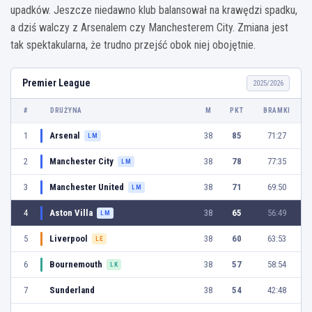
upadków. Jeszcze niedawno klub balansował na krawędzi spadku,
a dziś walczy z Arsenalem czy Manchesterem City. Zmiana jest
tak spektakularna, że trudno przejść obok niej obojętnie.
Premier League
2025/2026
#
DRUŻYNA
M
PKT
BRAMKI
1
Arsenal
38
85
71:27
LM
2
Manchester City
38
78
77:35
LM
3
Manchester United
38
71
69:50
LM
4
Aston Villa
38
65
56:49
LM
5
Liverpool
38
60
63:53
LE
6
Bournemouth
38
57
58:54
LK
7
Sunderland
38
54
42:48