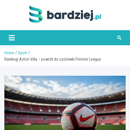
Skip
to
content
bardziej.pl
Home
Sport
Rankingi Aston Villa – powrót do czołówki Premier League