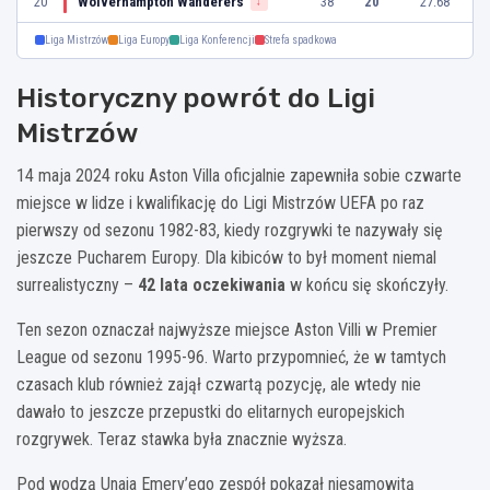
20
Wolverhampton Wanderers
38
20
27:68
↓
Liga Mistrzów
Liga Europy
Liga Konferencji
Strefa spadkowa
Historyczny powrót do Ligi
Mistrzów
14 maja 2024 roku Aston Villa oficjalnie zapewniła sobie czwarte
miejsce w lidze i kwalifikację do Ligi Mistrzów UEFA po raz
pierwszy od sezonu 1982-83, kiedy rozgrywki te nazywały się
jeszcze Pucharem Europy. Dla kibiców to był moment niemal
surrealistyczny –
42 lata oczekiwania
w końcu się skończyły.
Ten sezon oznaczał najwyższe miejsce Aston Villi w Premier
League od sezonu 1995-96. Warto przypomnieć, że w tamtych
czasach klub również zajął czwartą pozycję, ale wtedy nie
dawało to jeszcze przepustki do elitarnych europejskich
rozgrywek. Teraz stawka była znacznie wyższa.
Pod wodzą Unaia Emery’ego zespół pokazał niesamowitą