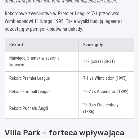
ofensywna potrafiła być Villa w swoich najlepszych latach.
Rekordowe zwycięstwo w Premier League: 7-1 przeciwko
Wimbledonowi 11 lutego 1995. Takie wyniki budują legendę i
pozostają w pamięci kibiców na dekady.
Rekord
Szczegóły
Najwięcej bramek w sezonie
128 goli (1930-31)
ligowym
Rekord Premier League
7-1 vs Wimbledon (1995)
Rekord Football League
12-2 vs Accrington (1892)
13-0 vs Wednesbury
Rekord Pucharu Anglii
(1886)
Villa Park – forteca wpływająca