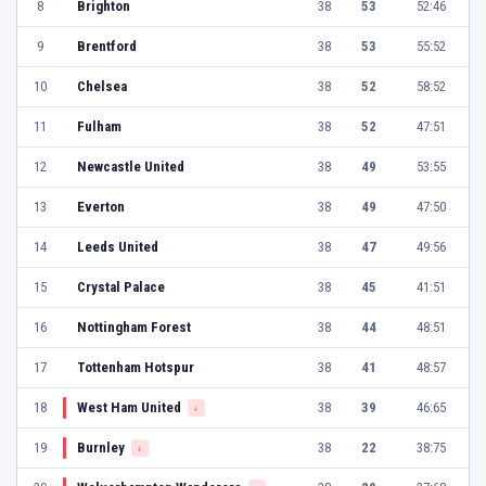
8
Brighton
38
53
52:46
9
Brentford
38
53
55:52
10
Chelsea
38
52
58:52
11
Fulham
38
52
47:51
12
Newcastle United
38
49
53:55
13
Everton
38
49
47:50
14
Leeds United
38
47
49:56
15
Crystal Palace
38
45
41:51
16
Nottingham Forest
38
44
48:51
17
Tottenham Hotspur
38
41
48:57
18
West Ham United
38
39
46:65
↓
19
Burnley
38
22
38:75
↓