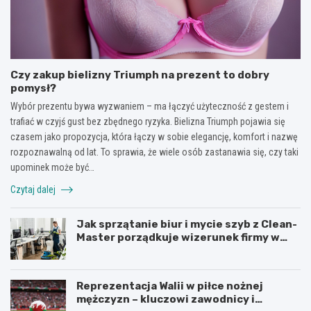
Czy zakup bielizny Triumph na prezent to dobry
pomysł?
Wybór prezentu bywa wyzwaniem – ma łączyć użyteczność z gestem i
trafiać w czyjś gust bez zbędnego ryzyka. Bielizna Triumph pojawia się
czasem jako propozycja, która łączy w sobie elegancję, komfort i nazwę
rozpoznawalną od lat. To sprawia, że wiele osób zastanawia się, czy taki
upominek może być…
Czytaj dalej
Jak sprzątanie biur i mycie szyb z Clean-
Master porządkuje wizerunek firmy w
Łodzi?
Reprezentacja Walii w piłce nożnej
mężczyzn – kluczowi zawodnicy i