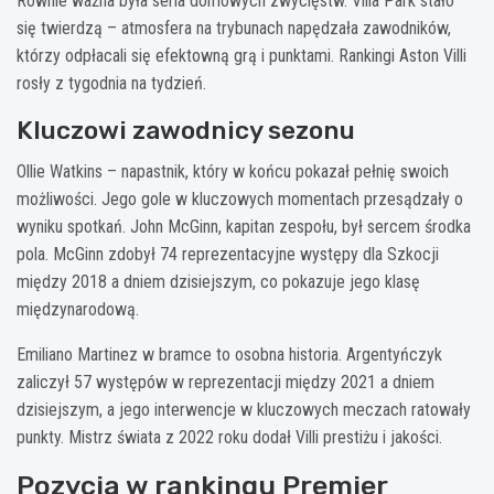
Równie ważna była seria domowych zwycięstw. Villa Park stało
się twierdzą – atmosfera na trybunach napędzała zawodników,
którzy odpłacali się efektowną grą i punktami. Rankingi Aston Villi
rosły z tygodnia na tydzień.
Kluczowi zawodnicy sezonu
Ollie Watkins – napastnik, który w końcu pokazał pełnię swoich
możliwości. Jego gole w kluczowych momentach przesądzały o
wyniku spotkań. John McGinn, kapitan zespołu, był sercem środka
pola. McGinn zdobył 74 reprezentacyjne występy dla Szkocji
między 2018 a dniem dzisiejszym, co pokazuje jego klasę
międzynarodową.
Emiliano Martinez w bramce to osobna historia. Argentyńczyk
zaliczył 57 występów w reprezentacji między 2021 a dniem
dzisiejszym, a jego interwencje w kluczowych meczach ratowały
punkty. Mistrz świata z 2022 roku dodał Villi prestiżu i jakości.
Pozycja w rankingu Premier