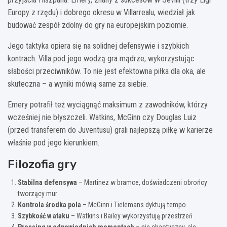
Europy z rzędu) i dobrego okresu w Villarrealu, wiedział jak
budować zespół zdolny do gry na europejskim poziomie.
Jego taktyka opiera się na solidnej defensywie i szybkich
kontrach. Villa pod jego wodzą gra mądrze, wykorzystując
słabości przeciwników. To nie jest efektowna piłka dla oka, ale
skuteczna – a wyniki mówią same za siebie.
Emery potrafił też wyciągnąć maksimum z zawodników, którzy
wcześniej nie błyszczeli. Watkins, McGinn czy Douglas Luiz
(przed transferem do Juventusu) grali najlepszą piłkę w karierze
właśnie pod jego kierunkiem.
Filozofia gry
Stabilna defensywa
– Martinez w bramce, doświadczeni obrońcy
tworzący mur
Kontrola środka pola
– McGinn i Tielemans dyktują tempo
Szybkość w ataku
– Watkins i Bailey wykorzystują przestrzeń
Pressing w odpowiednich momentach
– nie chaotyczny, ale