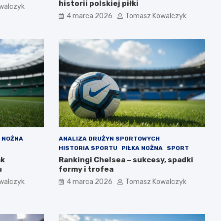
historii polskiej piłki
walczyk
4 marca 2026
Tomasz Kowalczyk
A NOŻNA
ANALIZA DRUŻYN SPORTOWYCH
HISTORIA SPORTU
PIŁKA NOŻNA
SPORT
ak
Rankingi Chelsea – sukcesy, spadki
u
formy i trofea
walczyk
4 marca 2026
Tomasz Kowalczyk