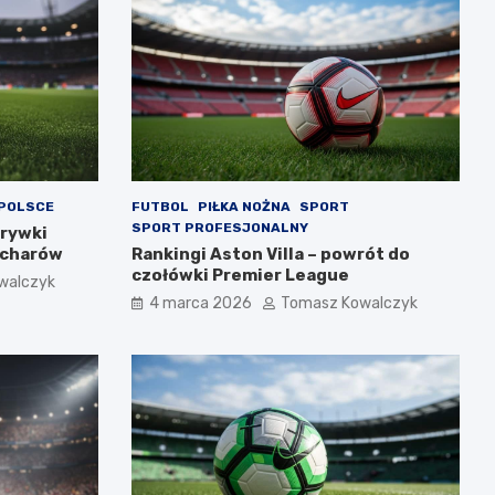
 POLSCE
FUTBOL
PIŁKA NOŻNA
SPORT
SPORT PROFESJONALNY
grywki
ucharów
Rankingi Aston Villa – powrót do
czołówki Premier League
walczyk
4 marca 2026
Tomasz Kowalczyk