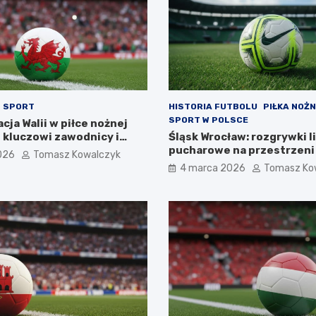
SPORT
HISTORIA FUTBOLU
PIŁKA NOŻ
SPORT W POLSCE
ja Walii w piłce nożnej
 kluczowi zawodnicy i
Śląsk Wrocław: rozgrywki l
pucharowe na przestrzeni 
026
Tomasz Kowalczyk
4 marca 2026
Tomasz Ko