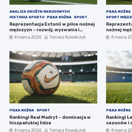
ANALIZA DRUŻYN NARODOWYCH
PIŁKA NOŻNA
HISTORIA SPORTU
PIŁKA NOŻNA
SPORT
SPORT MIĘD
Reprezentacja Estonii w piłce nożnej
Reprezenta
mężczyzn – rozwój, wyzwania i
nożnej męż
perspektywy
najmniejsze
4 marca 2026
Tomasz Kowalczyk
4 marca 2
PIŁKA NOŻNA
SPORT
PIŁKA NOŻNA
Rankingi Real Madryt – dominacja w
Rankingi Le
hiszpańskiej lidze
sezonów i 
4 marca 2026
Tomasz Kowalczyk
4 marca 2