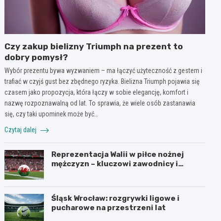
Czy zakup bielizny Triumph na prezent to
dobry pomysł?
Wybór prezentu bywa wyzwaniem – ma łączyć użyteczność z gestem i
trafiać w czyjś gust bez zbędnego ryzyka. Bielizna Triumph pojawia się
czasem jako propozycja, która łączy w sobie elegancję, komfort i
nazwę rozpoznawalną od lat. To sprawia, że wiele osób zastanawia
się, czy taki upominek może być…
Czytaj dalej
Reprezentacja Walii w piłce nożnej
mężczyzn – kluczowi zawodnicy i
turnieje
Śląsk Wrocław: rozgrywki ligowe i
pucharowe na przestrzeni lat