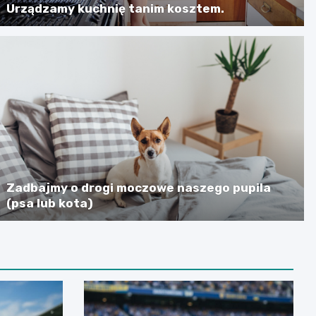
Urządzamy kuchnię tanim kosztem.
Zadbajmy o drogi moczowe naszego pupila
(psa lub kota)