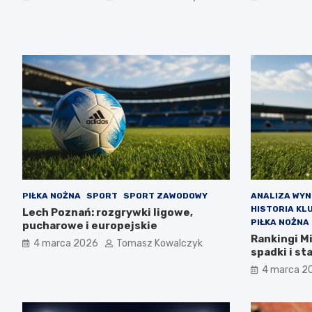
PIŁKA NOŻNA
SPORT
SPORT ZAWODOWY
ANALIZA WY
HISTORIA KL
Lech Poznań: rozgrywki ligowe,
PIŁKA NOŻNA
pucharowe i europejskie
Rankingi M
4 marca 2026
Tomasz Kowalczyk
spadki i st
4 marca 2