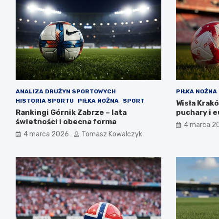
ANALIZA DRUŻYN SPORTOWYCH
PIŁKA NOŻNA
HISTORIA SPORTU
PIŁKA NOŻNA
SPORT
Wisła Krakó
Rankingi Górnik Zabrze – lata
puchary i 
świetności i obecna forma
4 marca 2
4 marca 2026
Tomasz Kowalczyk