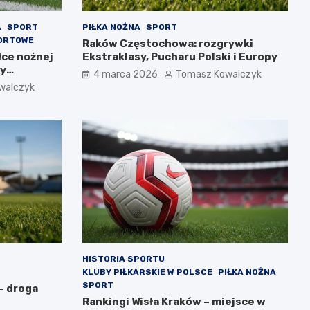
A
SPORT
PIŁKA NOŻNA
SPORT
ORTOWE
Raków Częstochowa: rozgrywki
łce nożnej
Ekstraklasy, Pucharu Polski i Europy
sy
4 marca 2026
Tomasz Kowalczyk
walczyk
HISTORIA SPORTU
KLUBY PIŁKARSKIE W POLSCE
PIŁKA NOŻNA
SPORT
– droga
Rankingi Wisła Kraków – miejsce w