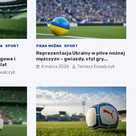
NA
SPORT
PIŁKA NOŻNA
SPORT
Reprezentacja Ukrainy w piłce nożnej
igowe i
mężczyzn – gwiazdy, styl gry,
lat
osiągnięcia
4 marca 2026
Tomasz Kowalczyk
walczyk