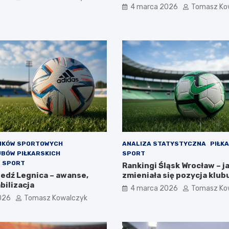
4 marca 2026
Tomasz Ko
NIKÓW SPORTOWYCH
ANALIZA STATYSTYCZNA
PIŁK
UBÓW PIŁKARSKICH
SPORT
SPORT
Rankingi Śląsk Wrocław – j
iedź Legnica – awanse,
zmieniała się pozycja klub
abilizacja
4 marca 2026
Tomasz Ko
026
Tomasz Kowalczyk