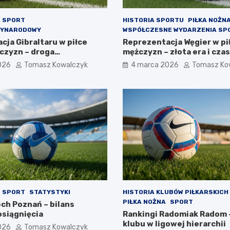
SPORT
HISTORIA SPORTU
PIŁKA NOŻN
ZYNARODOWY
WSPÓŁCZESNE WYDARZENIA SP
cja Gibraltaru w piłce
Reprezentacja Węgier w pi
czyzn – droga
mężczyzn – złota era i cza
j federacji
współczesne
026
Tomasz Kowalczyk
4 marca 2026
Tomasz Ko
SPORT
STATYSTYKI
HISTORIA KLUBÓW PIŁKARSKICH
PIŁKA NOŻNA
SPORT
ch Poznań – bilans
osiągnięcia
Rankingi Radomiak Radom 
klubu w ligowej hierarchii
026
Tomasz Kowalczyk