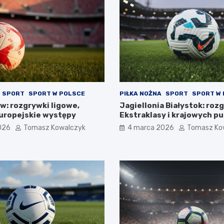
SPORT
SPORT W POLSCE
PIŁKA NOŻNA
SPORT
SPORT W
w: rozgrywki ligowe,
Jagiellonia Białystok: roz
europejskie występy
Ekstraklasy i krajowych p
026
Tomasz Kowalczyk
4 marca 2026
Tomasz Ko