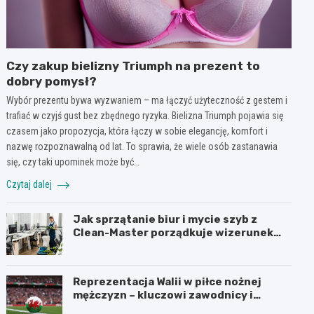
Czy zakup bielizny Triumph na prezent to
dobry pomysł?
Wybór prezentu bywa wyzwaniem – ma łączyć użyteczność z gestem i
trafiać w czyjś gust bez zbędnego ryzyka. Bielizna Triumph pojawia się
czasem jako propozycja, która łączy w sobie elegancję, komfort i
nazwę rozpoznawalną od lat. To sprawia, że wiele osób zastanawia
się, czy taki upominek może być…
Czytaj dalej
Jak sprzątanie biur i mycie szyb z
Clean-Master porządkuje wizerunek
firmy w Łodzi?
Reprezentacja Walii w piłce nożnej
mężczyzn – kluczowi zawodnicy i
turnieje