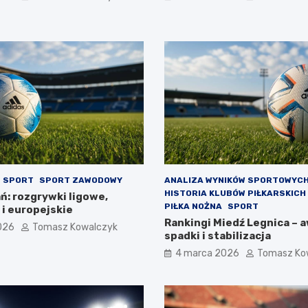
SPORT
SPORT ZAWODOWY
ANALIZA WYNIKÓW SPORTOWYC
HISTORIA KLUBÓW PIŁKARSKICH
ń: rozgrywki ligowe,
PIŁKA NOŻNA
SPORT
i europejskie
Rankingi Miedź Legnica – 
026
Tomasz Kowalczyk
spadki i stabilizacja
4 marca 2026
Tomasz Ko