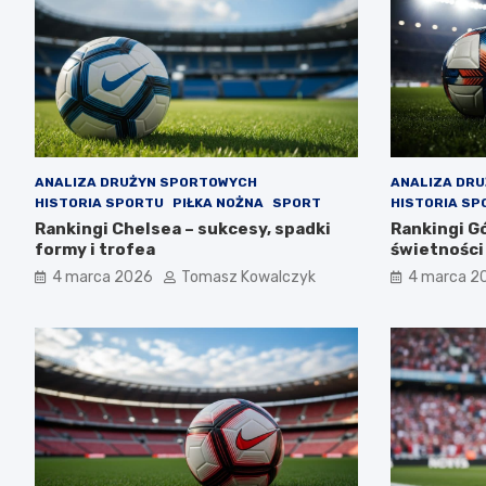
ANALIZA DRUŻYN SPORTOWYCH
ANALIZA DR
HISTORIA SPORTU
PIŁKA NOŻNA
SPORT
HISTORIA SP
Rankingi Chelsea – sukcesy, spadki
Rankingi Gó
formy i trofea
świetności
4 marca 2026
Tomasz Kowalczyk
4 marca 2