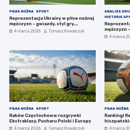
PIŁKA NOŻNA
SPORT
ANALIZA DR
HISTORIA SP
Reprezentacja Ukrainy w piłce nożnej
mężczyzn – gwiazdy, styl gry,
Reprezenta
osiągnięcia
mężczyzn –
4 marca 2026
Tomasz Kowalczyk
perspekty
4 marca 2
PIŁKA NOŻNA
SPORT
PIŁKA NOŻNA
Raków Częstochowa: rozgrywki
Rankingi R
Ekstraklasy, Pucharu Polski i Europy
hiszpańskie
4 marca 2026
Tomasz Kowalczyk
4 marca 2