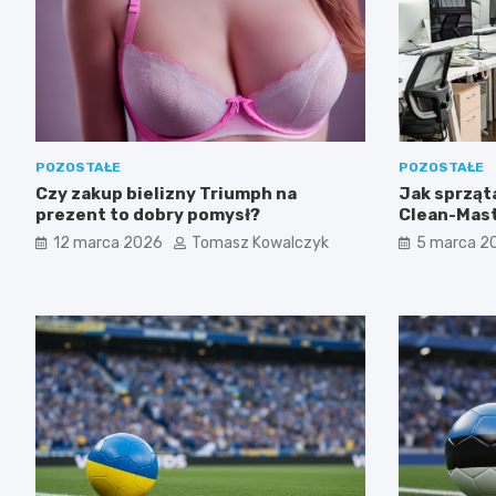
POZOSTAŁE
POZOSTAŁE
Czy zakup bielizny Triumph na
Jak sprząta
prezent to dobry pomysł?
Clean-Mast
firmy w Łod
12 marca 2026
Tomasz Kowalczyk
5 marca 2