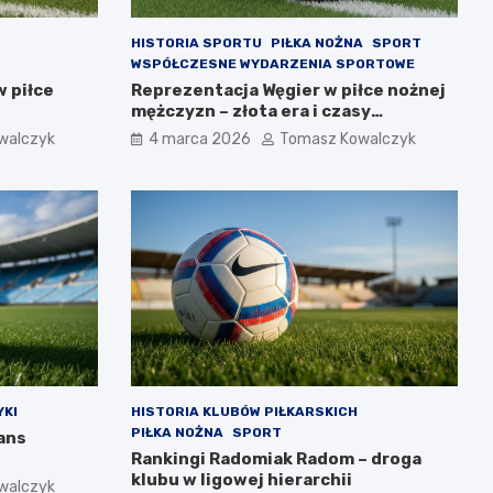
HISTORIA SPORTU
PIŁKA NOŻNA
SPORT
WSPÓŁCZESNE WYDARZENIA SPORTOWE
w piłce
Reprezentacja Węgier w piłce nożnej
mężczyzn – złota era i czasy
współczesne
walczyk
4 marca 2026
Tomasz Kowalczyk
KI
HISTORIA KLUBÓW PIŁKARSKICH
PIŁKA NOŻNA
SPORT
ans
Rankingi Radomiak Radom – droga
klubu w ligowej hierarchii
walczyk