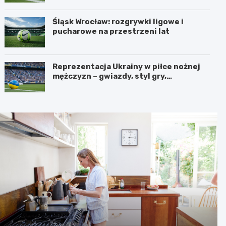
Śląsk Wrocław: rozgrywki ligowe i
pucharowe na przestrzeni lat
Reprezentacja Ukrainy w piłce nożnej
mężczyzn – gwiazdy, styl gry,
osiągnięcia