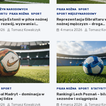
UŻYN NARODOWYCH
PIŁKA NOŻNA
SPORT
ORTU
PIŁKA NOŻNA
SPORT
SPORT MIĘDZYNARODOWY
cja Estonii w piłce nożnej
Reprezentacja Gibraltaru 
 rozwój, wyzwania i
nożnej mężczyzn – droga
wy
najmniejszej federacji
026
Tomasz Kowalczyk
4 marca 2026
Tomasz Ko
SPORT
PIŁKA NOŻNA
SPORT
STATYSTY
eal Madryt – dominacja w
Rankingi Lech Poznań – bil
j lidze
sezonów i osiągnięcia
026
Tomasz Kowalczyk
4 marca 2026
Tomasz Ko