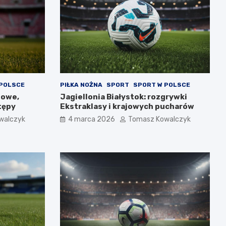
 POLSCE
PIŁKA NOŻNA
SPORT
SPORT W POLSCE
gowe,
Jagiellonia Białystok: rozgrywki
tępy
Ekstraklasy i krajowych pucharów
walczyk
4 marca 2026
Tomasz Kowalczyk