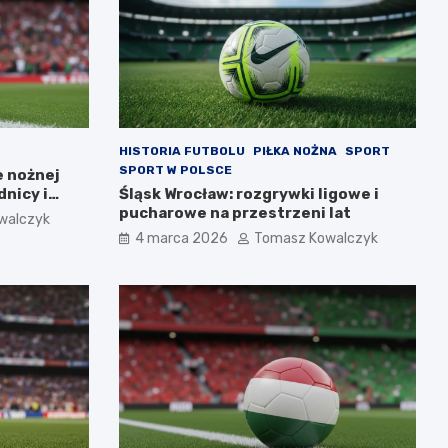
HISTORIA FUTBOLU
PIŁKA NOŻNA
SPORT
SPORT W POLSCE
e nożnej
nicy i
Śląsk Wrocław: rozgrywki ligowe i
pucharowe na przestrzeni lat
walczyk
4 marca 2026
Tomasz Kowalczyk