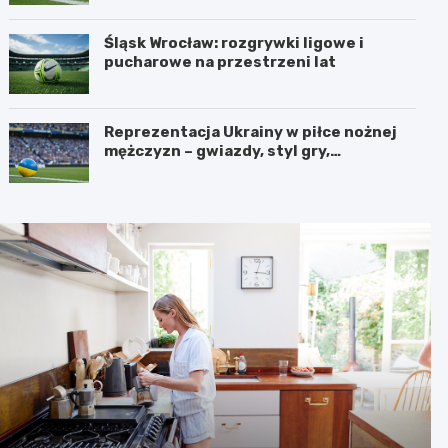
Śląsk Wrocław: rozgrywki ligowe i
pucharowe na przestrzeni lat
Reprezentacja Ukrainy w piłce nożnej
mężczyzn – gwiazdy, styl gry,
osiągnięcia