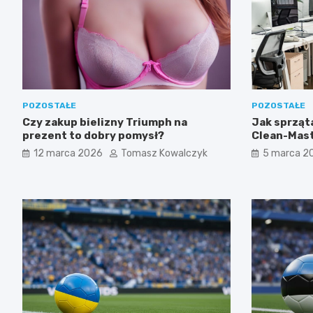
POZOSTAŁE
POZOSTAŁE
Czy zakup bielizny Triumph na
Jak sprząta
prezent to dobry pomysł?
Clean-Mast
firmy w Łod
12 marca 2026
Tomasz Kowalczyk
5 marca 2