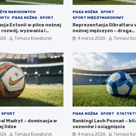
UŻYN NARODOWYCH
PIŁKA NOŻNA
SPORT
ORTU
PIŁKA NOŻNA
SPORT
SPORT MIĘDZYNARODOWY
cja Estonii w piłce nożnej
Reprezentacja Gibraltaru 
 rozwój, wyzwania i
nożnej mężczyzn – droga
wy
najmniejszej federacji
026
Tomasz Kowalczyk
4 marca 2026
Tomasz Ko
SPORT
PIŁKA NOŻNA
SPORT
STATYSTY
eal Madryt – dominacja w
Rankingi Lech Poznań – bil
j lidze
sezonów i osiągnięcia
026
Tomasz Kowalczyk
4 marca 2026
Tomasz Ko