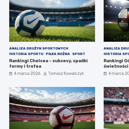
ANALIZA DRUŻYN SPORTOWYCH
ANALIZA DR
HISTORIA SPORTU
PIŁKA NOŻNA
SPORT
HISTORIA SP
Rankingi Chelsea – sukcesy, spadki
Rankingi Gó
formy i trofea
świetności
4 marca 2026
Tomasz Kowalczyk
4 marca 2