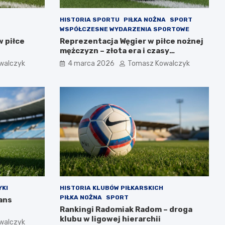
HISTORIA SPORTU
PIŁKA NOŻNA
SPORT
WSPÓŁCZESNE WYDARZENIA SPORTOWE
w piłce
Reprezentacja Węgier w piłce nożnej
mężczyzn – złota era i czasy
współczesne
walczyk
4 marca 2026
Tomasz Kowalczyk
KI
HISTORIA KLUBÓW PIŁKARSKICH
PIŁKA NOŻNA
SPORT
ans
Rankingi Radomiak Radom – droga
klubu w ligowej hierarchii
walczyk