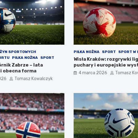
UŻYN SPORTOWYCH
PIŁKA NOŻNA
SPORT
SPORT W
ORTU
PIŁKA NOŻNA
SPORT
Wisła Kraków: rozgrywki li
rnik Zabrze – lata
puchary i europejskie wys
 i obecna forma
4 marca 2026
Tomasz Ko
026
Tomasz Kowalczyk