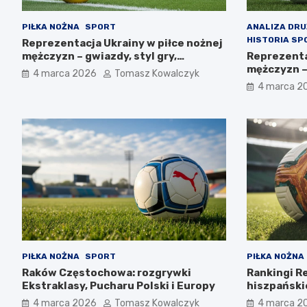
PIŁKA NOŻNA
SPORT
ANALIZA DR
HISTORIA SP
Reprezentacja Ukrainy w piłce nożnej
mężczyzn – gwiazdy, styl gry,
Reprezenta
osiągnięcia
mężczyzn –
4 marca 2026
Tomasz Kowalczyk
perspekty
4 marca 2
PIŁKA NOŻNA
SPORT
PIŁKA NOŻNA
Raków Częstochowa: rozgrywki
Rankingi R
Ekstraklasy, Pucharu Polski i Europy
hiszpańskie
4 marca 2026
Tomasz Kowalczyk
4 marca 2