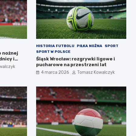
HISTORIA FUTBOLU
PIŁKA NOŻNA
SPORT
SPORT W POLSCE
e nożnej
nicy i
Śląsk Wrocław: rozgrywki ligowe i
pucharowe na przestrzeni lat
walczyk
4 marca 2026
Tomasz Kowalczyk