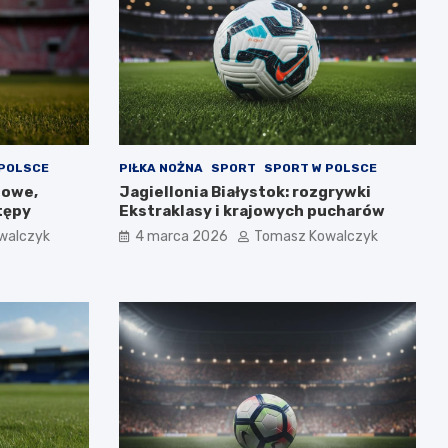
 POLSCE
PIŁKA NOŻNA
SPORT
SPORT W POLSCE
gowe,
Jagiellonia Białystok: rozgrywki
tępy
Ekstraklasy i krajowych pucharów
walczyk
4 marca 2026
Tomasz Kowalczyk