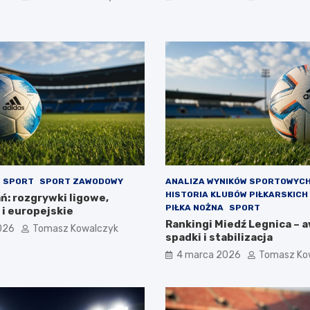
SPORT
SPORT ZAWODOWY
ANALIZA WYNIKÓW SPORTOWYC
HISTORIA KLUBÓW PIŁKARSKICH
ń: rozgrywki ligowe,
PIŁKA NOŻNA
SPORT
i europejskie
Rankingi Miedź Legnica – 
026
Tomasz Kowalczyk
spadki i stabilizacja
4 marca 2026
Tomasz Ko