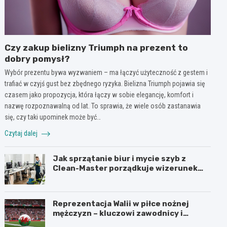
Czy zakup bielizny Triumph na prezent to
dobry pomysł?
Wybór prezentu bywa wyzwaniem – ma łączyć użyteczność z gestem i
trafiać w czyjś gust bez zbędnego ryzyka. Bielizna Triumph pojawia się
czasem jako propozycja, która łączy w sobie elegancję, komfort i
nazwę rozpoznawalną od lat. To sprawia, że wiele osób zastanawia
się, czy taki upominek może być…
Czytaj dalej
Jak sprzątanie biur i mycie szyb z
Clean-Master porządkuje wizerunek
firmy w Łodzi?
Reprezentacja Walii w piłce nożnej
mężczyzn – kluczowi zawodnicy i
turnieje