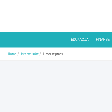
Skip
to
content
EDUKACJA
FINANSE
Home
Lista wpisów
Humor w pracy