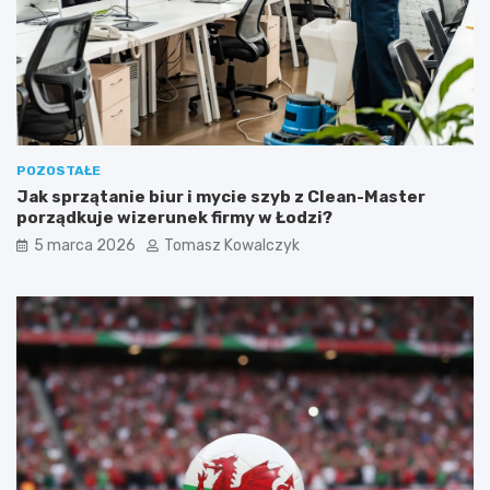
(
p
s
a
l
u
b
k
POZOSTAŁE
o
Jak sprzątanie biur i mycie szyb z Clean-Master
t
porządkuje wizerunek firmy w Łodzi?
a
)
5 marca 2026
Tomasz Kowalczyk