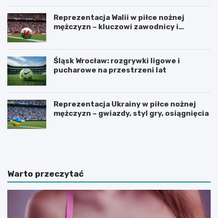
Reprezentacja Walii w piłce nożnej
mężczyzn – kluczowi zawodnicy i
turnieje
Śląsk Wrocław: rozgrywki ligowe i
pucharowe na przestrzeni lat
Reprezentacja Ukrainy w piłce nożnej
mężczyzn – gwiazdy, styl gry, osiągnięcia
U
Z
r
a
z
d
ą
b
d
a
Warto przeczytać
z
j
a
m
m
y
y
o
k
d