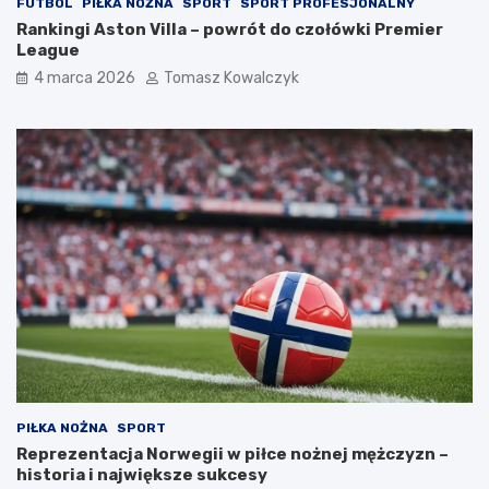
FUTBOL
PIŁKA NOŻNA
SPORT
SPORT PROFESJONALNY
Rankingi Aston Villa – powrót do czołówki Premier
League
4 marca 2026
Tomasz Kowalczyk
PIŁKA NOŻNA
SPORT
Reprezentacja Norwegii w piłce nożnej mężczyzn –
historia i największe sukcesy