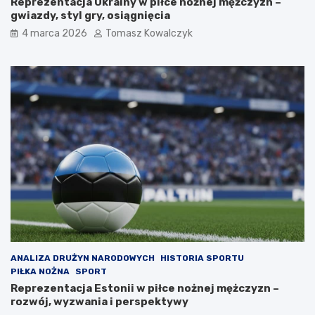
Reprezentacja Ukrainy w piłce nożnej mężczyzn –
gwiazdy, styl gry, osiągnięcia
4 marca 2026
Tomasz Kowalczyk
ANALIZA DRUŻYN NARODOWYCH
HISTORIA SPORTU
PIŁKA NOŻNA
SPORT
Reprezentacja Estonii w piłce nożnej mężczyzn –
rozwój, wyzwania i perspektywy