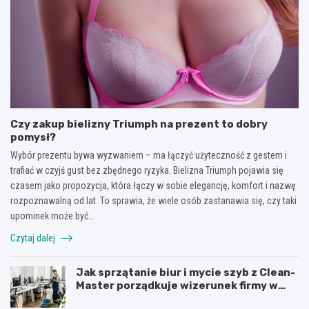
Czy zakup bielizny Triumph na prezent to dobry
pomysł?
Wybór prezentu bywa wyzwaniem – ma łączyć użyteczność z gestem i
trafiać w czyjś gust bez zbędnego ryzyka. Bielizna Triumph pojawia się
czasem jako propozycja, która łączy w sobie elegancję, komfort i nazwę
rozpoznawalną od lat. To sprawia, że wiele osób zastanawia się, czy taki
upominek może być…
Czytaj dalej
Jak sprzątanie biur i mycie szyb z Clean-
Master porządkuje wizerunek firmy w
Łodzi?