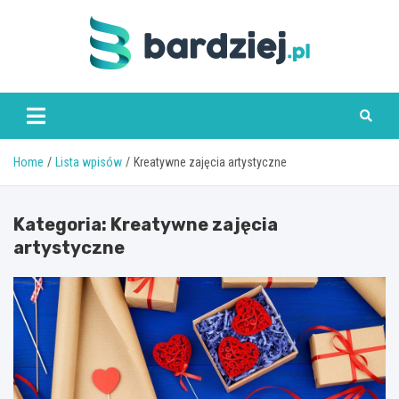
Skip
to
content
bardziej.pl
Home
Lista wpisów
Kreatywne zajęcia artystyczne
Kategoria:
Kreatywne zajęcia
artystyczne