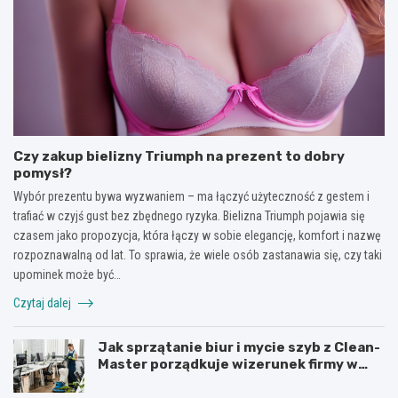
Czy zakup bielizny Triumph na prezent to dobry
pomysł?
Wybór prezentu bywa wyzwaniem – ma łączyć użyteczność z gestem i
trafiać w czyjś gust bez zbędnego ryzyka. Bielizna Triumph pojawia się
czasem jako propozycja, która łączy w sobie elegancję, komfort i nazwę
rozpoznawalną od lat. To sprawia, że wiele osób zastanawia się, czy taki
upominek może być…
Czytaj dalej
Jak sprzątanie biur i mycie szyb z Clean-
Master porządkuje wizerunek firmy w
Łodzi?