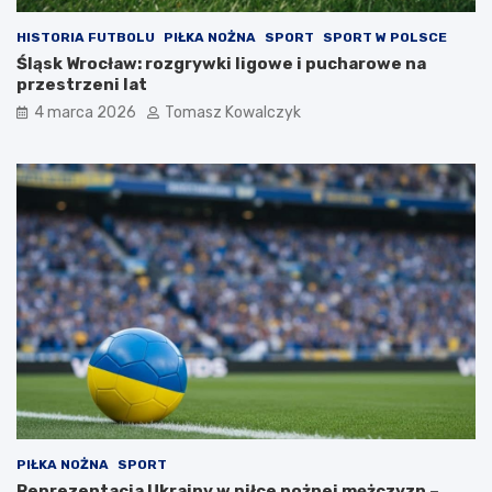
HISTORIA FUTBOLU
PIŁKA NOŻNA
SPORT
SPORT W POLSCE
Śląsk Wrocław: rozgrywki ligowe i pucharowe na
przestrzeni lat
4 marca 2026
Tomasz Kowalczyk
PIŁKA NOŻNA
SPORT
Reprezentacja Ukrainy w piłce nożnej mężczyzn –