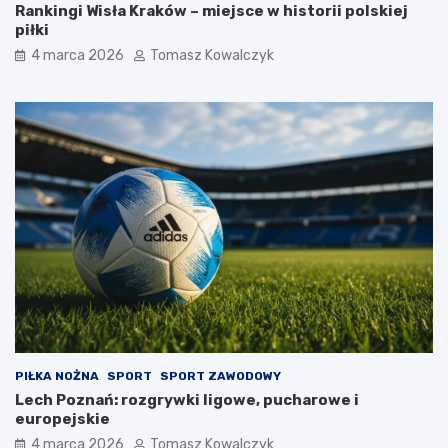
Rankingi Wisła Kraków – miejsce w historii polskiej
piłki
4 marca 2026
Tomasz Kowalczyk
PIŁKA NOŻNA
SPORT
SPORT ZAWODOWY
Lech Poznań: rozgrywki ligowe, pucharowe i
europejskie
4 marca 2026
Tomasz Kowalczyk