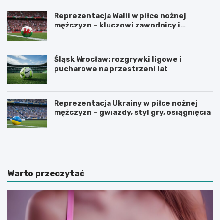
Reprezentacja Walii w piłce nożnej
mężczyzn – kluczowi zawodnicy i
turnieje
Śląsk Wrocław: rozgrywki ligowe i
pucharowe na przestrzeni lat
Reprezentacja Ukrainy w piłce nożnej
mężczyzn – gwiazdy, styl gry, osiągnięcia
U
Z
r
a
z
d
ą
b
d
a
Warto przeczytać
z
j
a
m
m
y
y
o
k
d
u
r