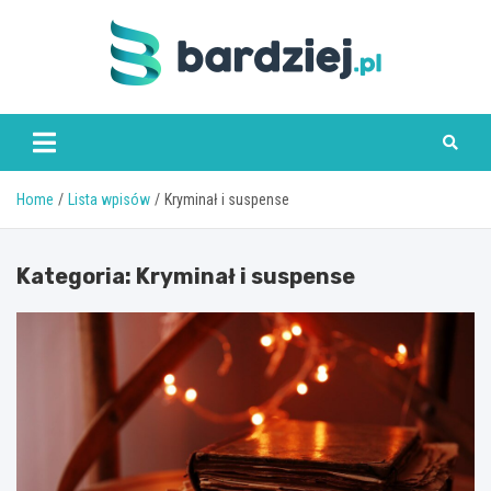
Skip
to
content
bardziej.pl
Home
Lista wpisów
Kryminał i suspense
Kategoria:
Kryminał i suspense