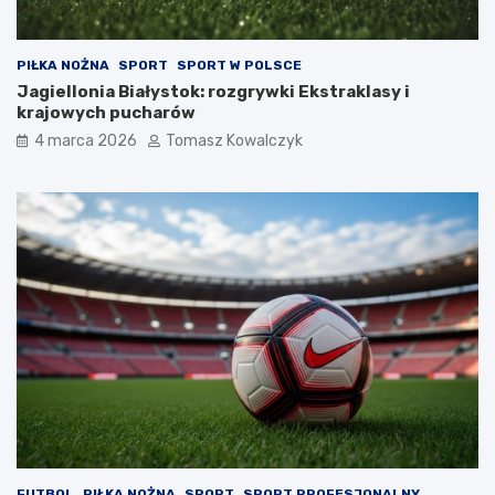
PIŁKA NOŻNA
SPORT
SPORT W POLSCE
Jagiellonia Białystok: rozgrywki Ekstraklasy i
krajowych pucharów
4 marca 2026
Tomasz Kowalczyk
FUTBOL
PIŁKA NOŻNA
SPORT
SPORT PROFESJONALNY