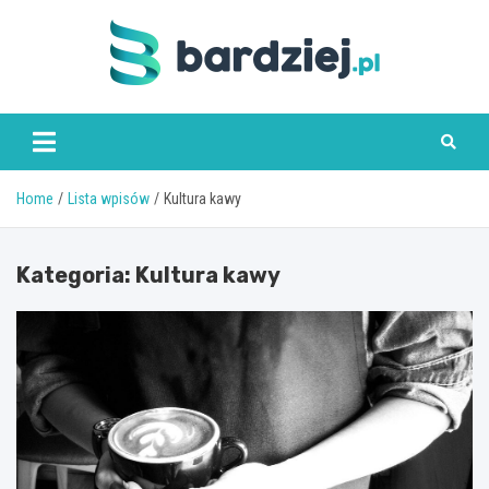
Skip
to
content
bardziej.pl
Home
Lista wpisów
Kultura kawy
Kategoria:
Kultura kawy