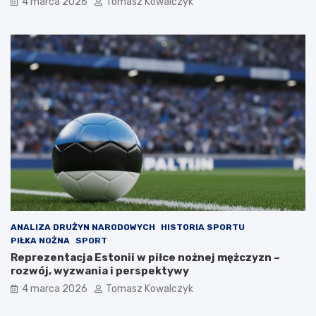
4 marca 2026
Tomasz Kowalczyk
ANALIZA DRUŻYN NARODOWYCH
HISTORIA SPORTU
PIŁKA NOŻNA
SPORT
Reprezentacja Estonii w piłce nożnej mężczyzn –
rozwój, wyzwania i perspektywy
4 marca 2026
Tomasz Kowalczyk