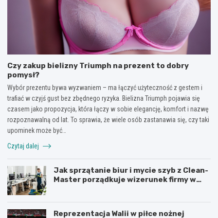
Czy zakup bielizny Triumph na prezent to dobry
pomysł?
Wybór prezentu bywa wyzwaniem – ma łączyć użyteczność z gestem i
trafiać w czyjś gust bez zbędnego ryzyka. Bielizna Triumph pojawia się
czasem jako propozycja, która łączy w sobie elegancję, komfort i nazwę
rozpoznawalną od lat. To sprawia, że wiele osób zastanawia się, czy taki
upominek może być…
Czytaj dalej
Jak sprzątanie biur i mycie szyb z Clean-
Master porządkuje wizerunek firmy w
Łodzi?
Reprezentacja Walii w piłce nożnej