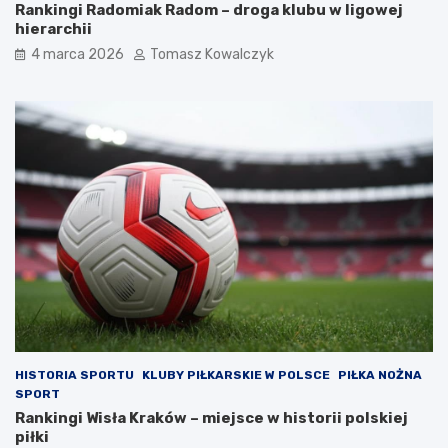
Rankingi Radomiak Radom – droga klubu w ligowej
hierarchii
4 marca 2026
Tomasz Kowalczyk
HISTORIA SPORTU
KLUBY PIŁKARSKIE W POLSCE
PIŁKA NOŻNA
SPORT
Rankingi Wisła Kraków – miejsce w historii polskiej
piłki