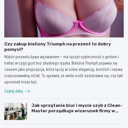
Czy zakup bielizny Triumph na prezent to dobry
pomysł?
Wybór prezentu bywa wyzwaniem – ma łączyć użyteczność z gestem i
trafiać w czyjś gust bez zbędnego ryzyka. Bielizna Triumph pojawia się
czasem jako propozycja, która łączy w sobie elegancję, komfort i nazwę
rozpoznawalną od lat. To sprawia, że wiele osób zastanawia się, czy taki
upominek może być…
Czytaj dalej
Jak sprzątanie biur i mycie szyb z Clean-
Master porządkuje wizerunek firmy w
Łodzi?