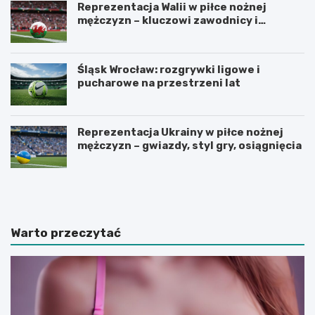
Reprezentacja Walii w piłce nożnej
mężczyzn – kluczowi zawodnicy i
turnieje
Śląsk Wrocław: rozgrywki ligowe i
pucharowe na przestrzeni lat
Reprezentacja Ukrainy w piłce nożnej
mężczyzn – gwiazdy, styl gry, osiągnięcia
U
Z
r
a
z
d
ą
b
d
a
Warto przeczytać
z
j
a
m
m
y
y
o
k
d
u
r
c
o