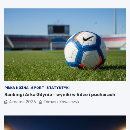
PIŁKA NOŻNA
SPORT
STATYSTYKI
Rankingi Arka Gdynia – wyniki w lidze i pucharach
4 marca 2026
Tomasz Kowalczyk