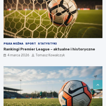
PIŁKA NOŻNA
SPORT
STATYSTYKI
Rankingi Premier League – aktualne i historyczne
4 marca 2026
Tomasz Kowalczyk