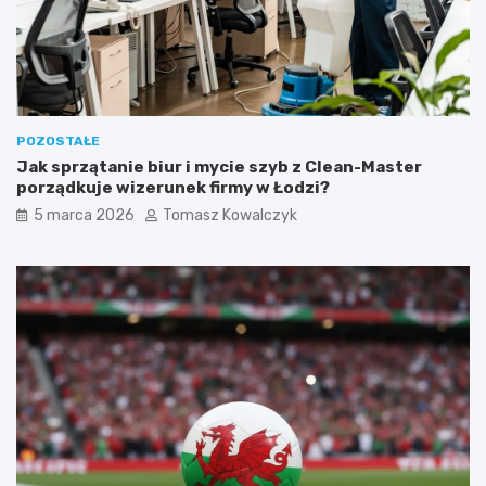
p
s
a
l
u
b
k
POZOSTAŁE
o
Jak sprzątanie biur i mycie szyb z Clean-Master
t
porządkuje wizerunek firmy w Łodzi?
a
)
5 marca 2026
Tomasz Kowalczyk