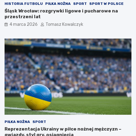
HISTORIA FUTBOLU
PIŁKA NOŻNA
SPORT
SPORT W POLSCE
Śląsk Wrocław: rozgrywki ligowe i pucharowe na
przestrzeni lat
4 marca 2026
Tomasz Kowalczyk
PIŁKA NOŻNA
SPORT
Reprezentacja Ukrainy w piłce nożnej mężczyzn –
gwiazdy, styl gry, osiągnięcia