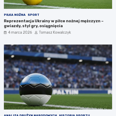
PIŁKA NOŻNA
SPORT
Reprezentacja Ukrainy w piłce nożnej mężczyzn –
gwiazdy, styl gry, osiągnięcia
4 marca 2026
Tomasz Kowalczyk
ANALIZA DRUŻYN NARODOWYCH
HISTORIA SPORTU