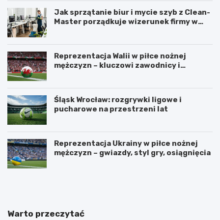
Jak sprzątanie biur i mycie szyb z Clean-
Master porządkuje wizerunek firmy w
Łodzi?
Reprezentacja Walii w piłce nożnej
mężczyzn – kluczowi zawodnicy i
turnieje
Śląsk Wrocław: rozgrywki ligowe i
pucharowe na przestrzeni lat
Reprezentacja Ukrainy w piłce nożnej
mężczyzn – gwiazdy, styl gry, osiągnięcia
U
Z
r
a
z
d
ą
b
d
a
Warto przeczytać
z
j