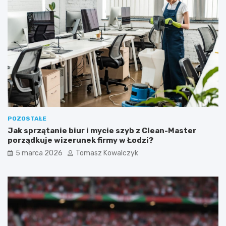
p
i
l
a
(
p
s
a
l
u
b
k
POZOSTAŁE
o
Jak sprzątanie biur i mycie szyb z Clean-Master
t
porządkuje wizerunek firmy w Łodzi?
a
)
5 marca 2026
Tomasz Kowalczyk