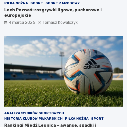
PIŁKA NOŻNA
SPORT
SPORT ZAWODOWY
Lech Poznań: rozgrywki ligowe, pucharowe i
europejskie
4 marca 2026
Tomasz Kowalczyk
ANALIZA WYNIKÓW SPORTOWYCH
HISTORIA KLUBÓW PIŁKARSKICH
PIŁKA NOŻNA
SPORT
Rankingi Miedź Legnica – awanse, spadki i