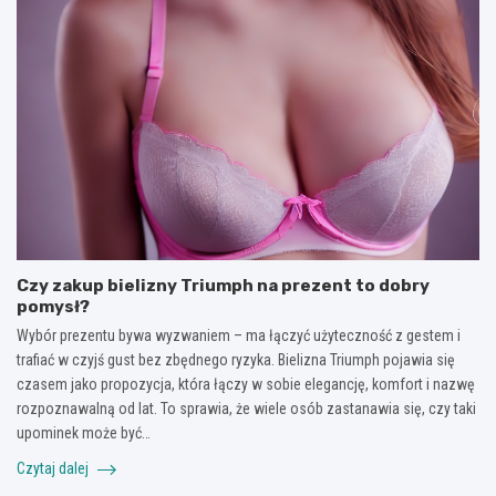
Czy zakup bielizny Triumph na prezent to dobry
pomysł?
Wybór prezentu bywa wyzwaniem – ma łączyć użyteczność z gestem i
trafiać w czyjś gust bez zbędnego ryzyka. Bielizna Triumph pojawia się
czasem jako propozycja, która łączy w sobie elegancję, komfort i nazwę
rozpoznawalną od lat. To sprawia, że wiele osób zastanawia się, czy taki
upominek może być…
Czytaj dalej