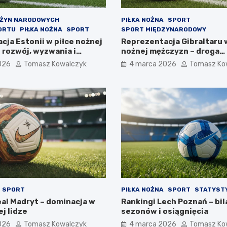
UŻYN NARODOWYCH
PIŁKA NOŻNA
SPORT
ORTU
PIŁKA NOŻNA
SPORT
SPORT MIĘDZYNARODOWY
cja Estonii w piłce nożnej
Reprezentacja Gibraltaru 
 rozwój, wyzwania i
nożnej mężczyzn – droga
wy
najmniejszej federacji
026
Tomasz Kowalczyk
4 marca 2026
Tomasz Ko
SPORT
PIŁKA NOŻNA
SPORT
STATYSTY
eal Madryt – dominacja w
Rankingi Lech Poznań – bil
j lidze
sezonów i osiągnięcia
026
Tomasz Kowalczyk
4 marca 2026
Tomasz Ko