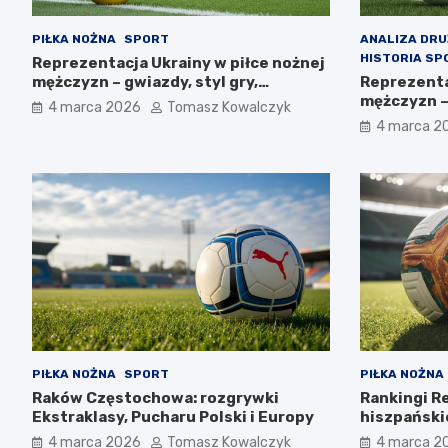
PIŁKA NOŻNA
SPORT
ANALIZA DR
HISTORIA SP
Reprezentacja Ukrainy w piłce nożnej
mężczyzn – gwiazdy, styl gry,
Reprezenta
osiągnięcia
mężczyzn –
4 marca 2026
Tomasz Kowalczyk
perspekty
4 marca 2
PIŁKA NOŻNA
SPORT
PIŁKA NOŻNA
Raków Częstochowa: rozgrywki
Rankingi R
Ekstraklasy, Pucharu Polski i Europy
hiszpańskie
4 marca 2026
Tomasz Kowalczyk
4 marca 2