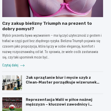
Czy zakup bielizny Triumph na prezent to
dobry pomysł?
Wybór prezentu bywa wyzwaniem – ma łączyć użyteczność z gestem i
trafiać w czyjś gust bez zbędnego ryzyka. Bielizna Triumph pojawia się
czasem jako propozycja, która łączy w sobie elegancję, komfort i
nazwę rozpoznawalną od lat. To sprawia, że wiele osób zastanawia
się, czy taki upominek może być…
Czytaj dalej
Jak sprzątanie biur i mycie szyb z
Clean-Master porządkuje wizerunek
firmy w Łodzi?
Reprezentacja Walii w piłce nożnej
mężczyzn – kluczowi zawodnicy i
turnieje