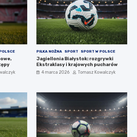
 POLSCE
PIŁKA NOŻNA
SPORT
SPORT W POLSCE
gowe,
Jagiellonia Białystok: rozgrywki
tępy
Ekstraklasy i krajowych pucharów
walczyk
4 marca 2026
Tomasz Kowalczyk