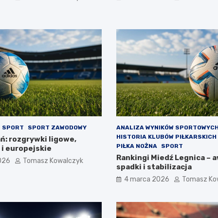
SPORT
SPORT ZAWODOWY
ANALIZA WYNIKÓW SPORTOWYC
HISTORIA KLUBÓW PIŁKARSKICH
ń: rozgrywki ligowe,
PIŁKA NOŻNA
SPORT
i europejskie
Rankingi Miedź Legnica – 
026
Tomasz Kowalczyk
spadki i stabilizacja
4 marca 2026
Tomasz Ko