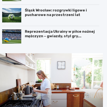
Śląsk Wrocław: rozgrywki ligowe i
pucharowe na przestrzeni lat
Reprezentacja Ukrainy w piłce nożnej
mężczyzn – gwiazdy, styl gry,
osiągnięcia