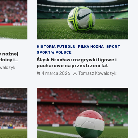
HISTORIA FUTBOLU
PIŁKA NOŻNA
SPORT
SPORT W POLSCE
e nożnej
nicy i
Śląsk Wrocław: rozgrywki ligowe i
pucharowe na przestrzeni lat
walczyk
4 marca 2026
Tomasz Kowalczyk