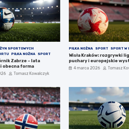
UŻYN SPORTOWYCH
PIŁKA NOŻNA
SPORT
SPORT W
ORTU
PIŁKA NOŻNA
SPORT
Wisła Kraków: rozgrywki li
rnik Zabrze – lata
puchary i europejskie wys
 i obecna forma
4 marca 2026
Tomasz Ko
026
Tomasz Kowalczyk