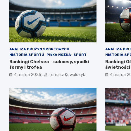
ANALIZA DRUŻYN SPORTOWYCH
ANALIZA DR
HISTORIA SPORTU
PIŁKA NOŻNA
SPORT
HISTORIA SP
Rankingi Chelsea – sukcesy, spadki
Rankingi Gó
formy i trofea
świetności
4 marca 2026
Tomasz Kowalczyk
4 marca 2