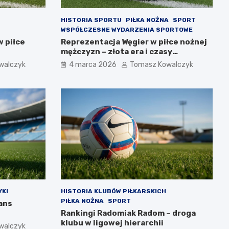
HISTORIA SPORTU
PIŁKA NOŻNA
SPORT
WSPÓŁCZESNE WYDARZENIA SPORTOWE
w piłce
Reprezentacja Węgier w piłce nożnej
mężczyzn – złota era i czasy
współczesne
walczyk
4 marca 2026
Tomasz Kowalczyk
KI
HISTORIA KLUBÓW PIŁKARSKICH
PIŁKA NOŻNA
SPORT
ans
Rankingi Radomiak Radom – droga
klubu w ligowej hierarchii
walczyk