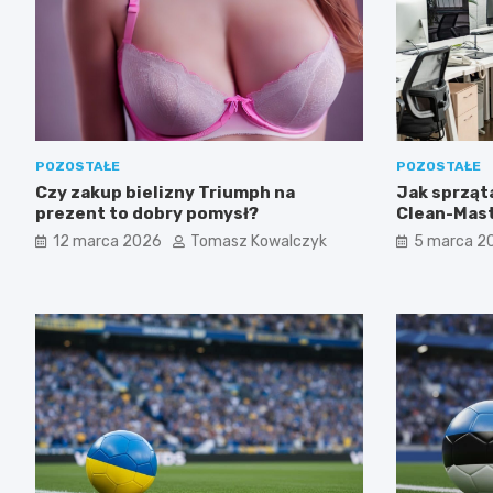
POZOSTAŁE
POZOSTAŁE
Czy zakup bielizny Triumph na
Jak sprząta
prezent to dobry pomysł?
Clean-Mast
firmy w Łod
12 marca 2026
Tomasz Kowalczyk
5 marca 2