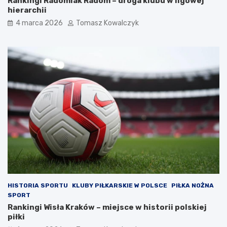
Rankingi Radomiak Radom – droga klubu w ligowej
hierarchii
4 marca 2026
Tomasz Kowalczyk
HISTORIA SPORTU
KLUBY PIŁKARSKIE W POLSCE
PIŁKA NOŻNA
SPORT
Rankingi Wisła Kraków – miejsce w historii polskiej
piłki