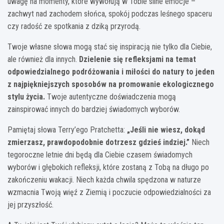
uwagę na momenty, które wywołują w Tobie silne emocje –
zachwyt nad zachodem słońca, spokój podczas leśnego spaceru
czy radość ze spotkania z dziką przyrodą.
Twoje własne słowa mogą stać się inspiracją nie tylko dla Ciebie,
ale również dla innych.
Dzielenie się refleksjami na temat
odpowiedzialnego podróżowania i miłości do natury to jeden
z najpiękniejszych sposobów na promowanie ekologicznego
stylu życia.
Twoje autentyczne doświadczenia mogą
zainspirować innych do bardziej świadomych wyborów.
Pamiętaj słowa Terry’ego Pratchetta:
„Jeśli nie wiesz, dokąd
zmierzasz, prawdopodobnie dotrzesz gdzieś indziej.”
Niech
tegoroczne letnie dni będą dla Ciebie czasem świadomych
wyborów i głębokich refleksji, które zostaną z Tobą na długo po
zakończeniu wakacji. Niech każda chwila spędzona w naturze
wzmacnia Twoją więź z Ziemią i poczucie odpowiedzialności za
jej przyszłość.