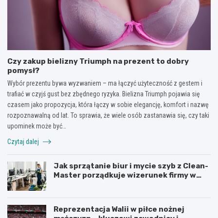
Czy zakup bielizny Triumph na prezent to dobry
pomysł?
Wybór prezentu bywa wyzwaniem – ma łączyć użyteczność z gestem i
trafiać w czyjś gust bez zbędnego ryzyka. Bielizna Triumph pojawia się
czasem jako propozycja, która łączy w sobie elegancję, komfort i nazwę
rozpoznawalną od lat. To sprawia, że wiele osób zastanawia się, czy taki
upominek może być…
Czytaj dalej
Jak sprzątanie biur i mycie szyb z Clean-
Master porządkuje wizerunek firmy w
Łodzi?
Reprezentacja Walii w piłce nożnej