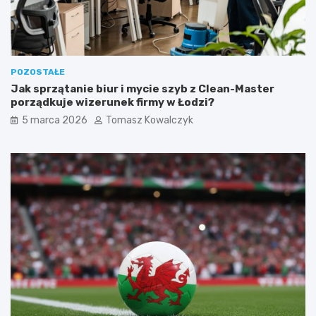
a
l
u
b
k
POZOSTAŁE
o
Jak sprzątanie biur i mycie szyb z Clean-Master
t
porządkuje wizerunek firmy w Łodzi?
a
)
5 marca 2026
Tomasz Kowalczyk