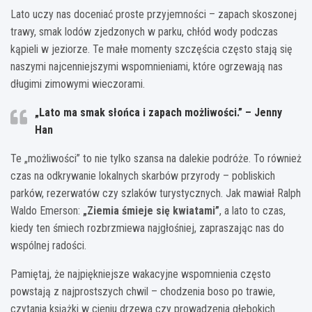
Lato uczy nas doceniać proste przyjemności – zapach skoszonej
trawy, smak lodów zjedzonych w parku, chłód wody podczas
kąpieli w jeziorze. Te małe momenty szczęścia często stają się
naszymi najcenniejszymi wspomnieniami, które ogrzewają nas
długimi zimowymi wieczorami.
„Lato ma smak słońca i zapach możliwości.” – Jenny
Han
Te „możliwości” to nie tylko szansa na dalekie podróże. To również
czas na odkrywanie lokalnych skarbów przyrody – pobliskich
parków, rezerwatów czy szlaków turystycznych. Jak mawiał Ralph
Waldo Emerson:
„Ziemia śmieje się kwiatami”
, a lato to czas,
kiedy ten śmiech rozbrzmiewa najgłośniej, zapraszając nas do
wspólnej radości.
Pamiętaj, że najpiękniejsze wakacyjne wspomnienia często
powstają z najprostszych chwil – chodzenia boso po trawie,
czytania książki w cieniu drzewa czy prowadzenia głębokich