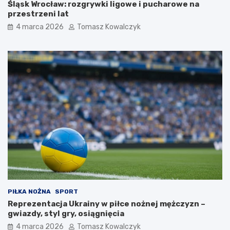
Śląsk Wrocław: rozgrywki ligowe i pucharowe na
przestrzeni lat
4 marca 2026
Tomasz Kowalczyk
PIŁKA NOŻNA
SPORT
Reprezentacja Ukrainy w piłce nożnej mężczyzn –
gwiazdy, styl gry, osiągnięcia
4 marca 2026
Tomasz Kowalczyk