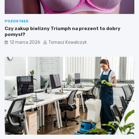
n
o
i
w
m
e
k
n
POZOSTAŁE
o
a
Czy zakup bielizny Triumph na prezent to dobry
s
s
pomysł?
z
z
12 marca 2026
Tomasz Kowalczyk
t
e
e
g
m
o
.
p
u
p
i
l
a
(
p
s
a
l
u
b
k