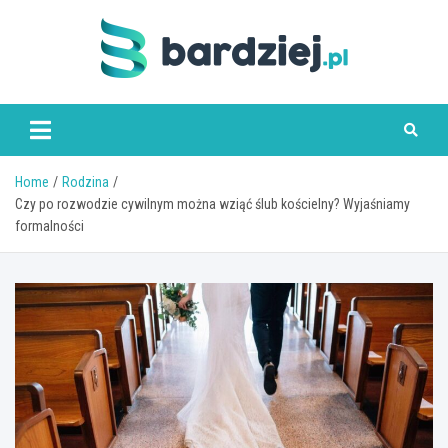
Skip
to
content
bardziej.pl
Home
Rodzina
Czy po rozwodzie cywilnym można wziąć ślub kościelny? Wyjaśniamy
formalności