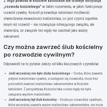
Z tego powodu w Kościele katolickim nie istnieje instytucja
„rozwodu kościelnego”
w takim rozumieniu, w jakim funkcjonuje
rozwód cywilny. Kościół przewiduje natomiast możliwość
stwierdzenia nieważności małżeństwa, co jest czymś zupełnie
innym niż rozwód – nie rozwiązuje istniejącego związku, ale
stwierdza, że związek ten nigdy nie zaistniał jako ważny
sakrament.
Czy można zawrzeć ślub kościelny
po rozwodzie cywilnym?
Odpowiedź na to pytanie zależy od kilku kluczowych czynników:
Jeśli wcześniej nie było ślubu kościelnego
– Osoba, która zawarła
jedynie małżeństwo cywilne, a następnie się rozwiodła, może bez
przeszkód zawrzeć małżeństwo sakramentalne w Kościele
katolickim. Z perspektywy Kościoła taka osoba nigdy nie była
związana węzłem małżeńskim.
Jeśli wcześniej był ślub kościelny
– Osoba po rozwodzie cywilnym,
która wcześniej zawarła ważne małżeństwo sakramentalne, nie może