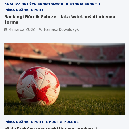
ANALIZA DRUŻYN SPORTOWYCH
HISTORIA SPORTU
PIŁKA NOŻNA
SPORT
Rankingi Górnik Zabrze – lata świetności i obecna
forma
4 marca 2026
Tomasz Kowalczyk
PIŁKA NOŻNA
SPORT
SPORT W POLSCE
Wisła Kraków: rozgrywki ligowe, puchary i