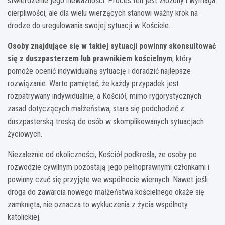
stwierdzenie jego nieważności. Proces ten jest złożony i wymaga
cierpliwości, ale dla wielu wierzących stanowi ważny krok na
drodze do uregulowania swojej sytuacji w Kościele.
Osoby znajdujące się w takiej sytuacji powinny skonsultować
się z duszpasterzem lub prawnikiem kościelnym
, który
pomoże ocenić indywidualną sytuację i doradzić najlepsze
rozwiązanie. Warto pamiętać, że każdy przypadek jest
rozpatrywany indywidualnie, a Kościół, mimo rygorystycznych
zasad dotyczących małżeństwa, stara się podchodzić z
duszpasterską troską do osób w skomplikowanych sytuacjach
życiowych.
Niezależnie od okoliczności, Kościół podkreśla, że osoby po
rozwodzie cywilnym pozostają jego pełnoprawnymi członkami i
powinny czuć się przyjęte we wspólnocie wiernych. Nawet jeśli
droga do zawarcia nowego małżeństwa kościelnego okaże się
zamknięta, nie oznacza to wykluczenia z życia wspólnoty
katolickiej.