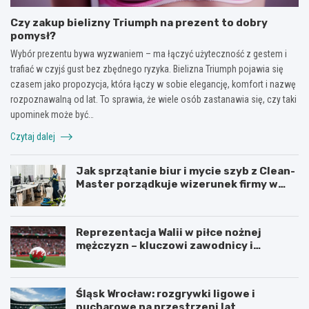
Czy zakup bielizny Triumph na prezent to dobry
pomysł?
Wybór prezentu bywa wyzwaniem – ma łączyć użyteczność z gestem i
trafiać w czyjś gust bez zbędnego ryzyka. Bielizna Triumph pojawia się
czasem jako propozycja, która łączy w sobie elegancję, komfort i nazwę
rozpoznawalną od lat. To sprawia, że wiele osób zastanawia się, czy taki
upominek może być…
Czytaj dalej
Jak sprzątanie biur i mycie szyb z Clean-
Master porządkuje wizerunek firmy w
Łodzi?
Reprezentacja Walii w piłce nożnej
mężczyzn – kluczowi zawodnicy i
turnieje
Śląsk Wrocław: rozgrywki ligowe i
pucharowe na przestrzeni lat