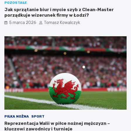
POZOSTAŁE
o
Jak sprzątanie biur i mycie szyb z Clean-Master
t
porządkuje wizerunek firmy w Łodzi?
a
)
5 marca 2026
Tomasz Kowalczyk
PIŁKA NOŻNA
SPORT
Reprezentacja Walii w piłce nożnej mężczyzn –
kluczowi zawodnicy i turnieje