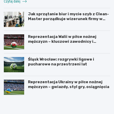
Czytaj dalej
Jak sprzątanie biur i mycie szyb z Clean-
Master porządkuje wizerunek firmy w
Łodzi?
Reprezentacja Walii w piłce nożnej
mężczyzn – kluczowi zawodnicy i
turnieje
Śląsk Wrocław: rozgrywki ligowe i
pucharowe na przestrzeni lat
Reprezentacja Ukrainy w piłce nożnej
mężczyzn – gwiazdy, styl gry, osiągnięcia
U
Z
r
a
z
d
ą
b
d
a