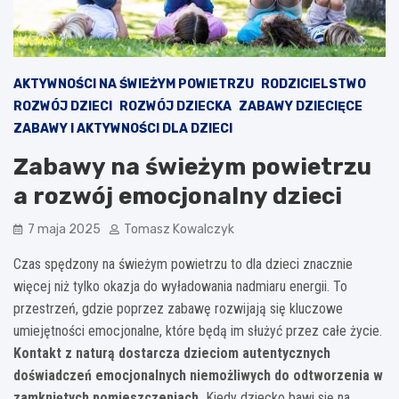
AKTYWNOŚCI NA ŚWIEŻYM POWIETRZU
RODZICIELSTWO
ROZWÓJ DZIECI
ROZWÓJ DZIECKA
ZABAWY DZIECIĘCE
ZABAWY I AKTYWNOŚCI DLA DZIECI
Zabawy na świeżym powietrzu
a rozwój emocjonalny dzieci
7 maja 2025
Tomasz Kowalczyk
Czas spędzony na świeżym powietrzu to dla dzieci znacznie
więcej niż tylko okazja do wyładowania nadmiaru energii. To
przestrzeń, gdzie poprzez zabawę rozwijają się kluczowe
umiejętności emocjonalne, które będą im służyć przez całe życie.
Kontakt z naturą dostarcza dzieciom autentycznych
doświadczeń emocjonalnych niemożliwych do odtworzenia w
zamkniętych pomieszczeniach.
Kiedy dziecko bawi się na