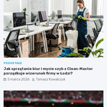
.
p
u
p
i
l
a
(
p
s
a
l
u
b
k
POZOSTAŁE
o
Jak sprzątanie biur i mycie szyb z Clean-Master
t
porządkuje wizerunek firmy w Łodzi?
a
)
5 marca 2026
Tomasz Kowalczyk