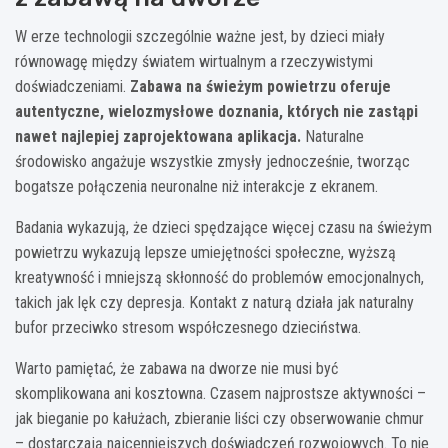
W erze technologii szczególnie ważne jest, by dzieci miały
równowagę między światem wirtualnym a rzeczywistymi
doświadczeniami.
Zabawa na świeżym powietrzu oferuje
autentyczne, wielozmysłowe doznania, których nie zastąpi
nawet najlepiej zaprojektowana aplikacja.
Naturalne
środowisko angażuje wszystkie zmysły jednocześnie, tworząc
bogatsze połączenia neuronalne niż interakcje z ekranem.
Badania wykazują, że dzieci spędzające więcej czasu na świeżym
powietrzu wykazują lepsze umiejętności społeczne, wyższą
kreatywność i mniejszą skłonność do problemów emocjonalnych,
takich jak lęk czy depresja. Kontakt z naturą działa jak naturalny
bufor przeciwko stresom współczesnego dzieciństwa.
Warto pamiętać, że zabawa na dworze nie musi być
skomplikowana ani kosztowna. Czasem najprostsze aktywności –
jak bieganie po kałużach, zbieranie liści czy obserwowanie chmur
– dostarczają najcenniejszych doświadczeń rozwojowych. To nie