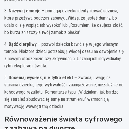
3.
Nazywaj emocje
– pomagaj dziecku identyfikować uczucia,
które przeżywa podczas zabawy: „Widzę, że jesteś dumny, bo
udało ci się wspiąć tak wysoko” lub „Rozumiem, że czujesz złość,
bo burza zniszczyła twój zamek z piasku”.
4.
Bądź cierpliwy
– pozwól dziecku bawić się w jego własnym
tempie. Niektóre dzieci potrzebują więcej czasu na oswojenie się
z nowym otoczeniem czy aktywnością. Uszanuj ich indywidualny
rytm eksploracji świata.
5.
Doceniaj wysiłek, nie tylko efekt
– zwracaj uwagę na
starania dziecka, jego wytrwałość i zaangażowanie, niezależnie od
końcowego rezultatu. Komentarze typu: „Widziałam, jak bardzo
się starałeś zbudować tę tamę na strumieniu” wzmacniają
motywację wewnętrzną dziecka.
Równoważenie świata cyfrowego
z zabawą na dworze