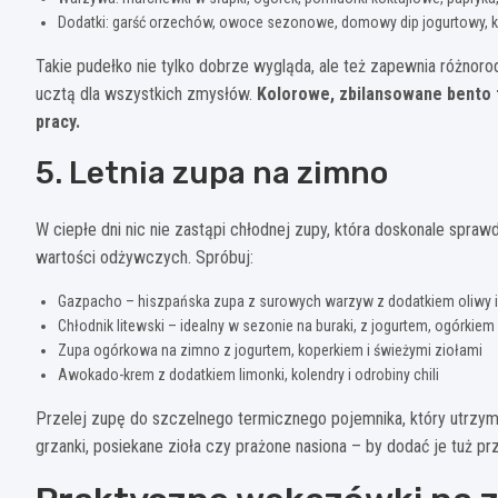
Dodatki: garść orzechów, owoce sezonowe, domowy dip jogurtowy, k
Takie pudełko nie tylko dobrze wygląda, ale też zapewnia różnoro
ucztą dla wszystkich zmysłów.
Kolorowe, zbilansowane bento 
pracy.
5. Letnia zupa na zimno
W ciepłe dni nic nie zastąpi chłodnej zupy, która doskonale sprawd
wartości odżywczych. Spróbuj:
Gazpacho – hiszpańska zupa z surowych warzyw z dodatkiem oliwy i
Chłodnik litewski – idealny w sezonie na buraki, z jogurtem, ogórkiem
Zupa ogórkowa na zimno z jogurtem, koperkiem i świeżymi ziołami
Awokado-krem z dodatkiem limonki, kolendry i odrobiny chili
Przelej zupę do szczelnego termicznego pojemnika, który utrzym
grzanki, posiekane zioła czy prażone nasiona – by dodać je tuż prz