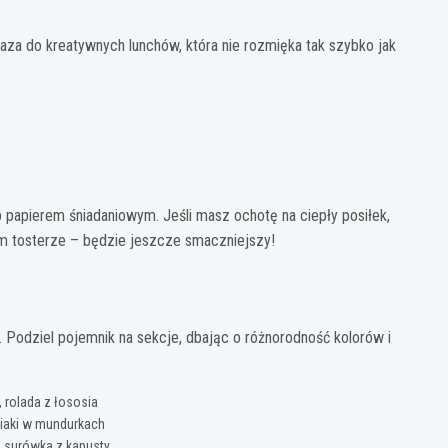
baza do kreatywnych lunchów, która nie rozmięka tak szybko jak
b papierem śniadaniowym. Jeśli masz ochotę na ciepły posiłek,
m tosterze – będzie jeszcze smaczniejszy!
i. Podziel pojemnik na sekcje, dbając o różnorodność kolorów i
, rolada z łososia
niaki w mundurkach
, surówka z kapusty