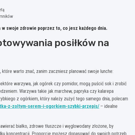
etą
emników
a w swoje zdrowie poprzez to, co jesz każdego dnia.
towywania posiłków na
, które warto znać, zanim zaczniesz planować swoje lunche:
iektóre warzywa, jak ogórek czy pomidor, mogą puścić sok i zrobić
jedzeniem. Warzywa takie jak marchew, papryka czy kalarepa
zybkiego z ogórkiem, który należy zużyć tego samego dnia, polecam
latka-z-zoltym-serem-i-ogorkiem-szybki-przepis/
– idealne
awierać białko, zdrowe tłuszcze i węglowodany złożone, by
padku koncentracji. Proporcje możesz dopasować do swoich potrzeb.