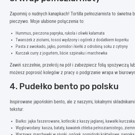
Zapomnij o nudnych kanapkach! Tortilla pełnoziarnista to świetna 
pieczywo. Moje ulubione połączenia to:
Hummus, pieczona papryka, rukola i oliwki kalamata
Twarożek z ziołami, łosoś wędzony i ogórek z dodatkiem koperku
Pasta z awokado, jajko, pomidor i kiełki z odrobiną soku z cytryny
Kurczak curry z jogurtem, liście szpinaku i marchewka
Zawiń szczelnie, przekrój na pół i zabezpiecz folią spożywczą lu
możesz poprosić kolegów z pracy o podgrzanie wrapa w biurowy
4. Pudełko bento po polsku
Inspirowane japońskim bento, ale z naszymi, lokalnymi składnikam
tekstur:
Białko: jajka faszerowane, kotleciki z kaszy jaglanej, kawałki kurczaka
Węglowodany: kasza, bataty, kawałek chleba pełnoziarnistego, ziem
Warzywa: marchewki w słupki, ogórek, pomidorki koktajlowe, papryka