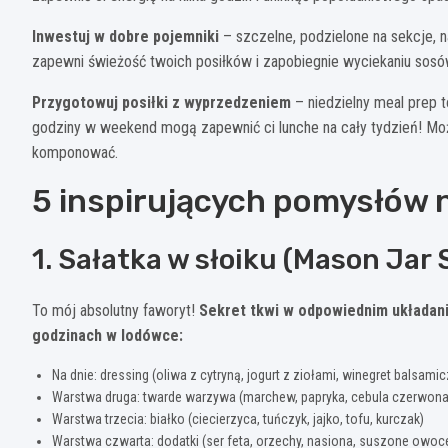
Inwestuj w dobre pojemniki
– szczelne, podzielone na sekcje, na
zapewni świeżość twoich posiłków i zapobiegnie wyciekaniu sosów
Przygotowuj posiłki z wyprzedzeniem
– niedzielny meal prep 
godziny w weekend mogą zapewnić ci lunche na cały tydzień! Moż
komponować.
5 inspirujących pomysłów n
1. Sałatka w słoiku (Mason Jar 
To mój absolutny faworyt!
Sekret tkwi w odpowiednim układani
godzinach w lodówce:
Na dnie: dressing (oliwa z cytryną, jogurt z ziołami, winegret balsamic
Warstwa druga: twarde warzywa (marchew, papryka, cebula czerwona
Warstwa trzecia: białko (ciecierzyca, tuńczyk, jajko, tofu, kurczak)
Warstwa czwarta: dodatki (ser feta, orzechy, nasiona, suszone owoc