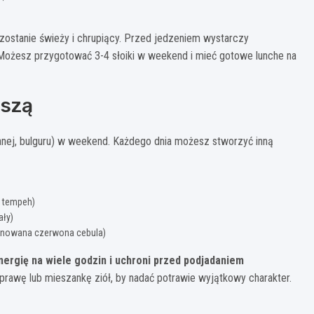
pozostanie świeży i chrupiący. Przed jedzeniem wystarczy
. Możesz przygotować 3-4 słoiki w weekend i mieć gotowe lunche na
aszą
lanej, bulguru) w weekend. Każdego dnia możesz stworzyć inną
, tempeh)
ały)
rynowana czerwona cebula)
ergię na wiele godzin i uchroni przed podjadaniem
rawę lub mieszankę ziół, by nadać potrawie wyjątkowy charakter.