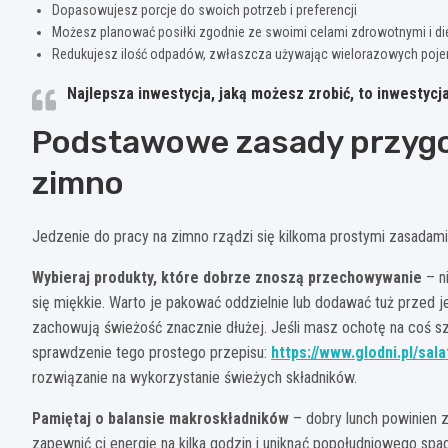
Dopasowujesz porcje do swoich potrzeb i preferencji
Możesz planować posiłki zgodnie ze swoimi celami zdrowotnymi i di
Redukujesz ilość odpadów, zwłaszcza używając wielorazowych poj
Najlepsza inwestycja, jaką możesz zrobić, to inwestycj
Podstawowe zasady przygo
zimno
Jedzenie do pracy na zimno rządzi się kilkoma prostymi zasadami
Wybieraj produkty, które dobrze znoszą przechowywanie
– n
się miękkie. Warto je pakować oddzielnie lub dodawać tuż przed 
zachowują świeżość znacznie dłużej. Jeśli masz ochotę na coś s
sprawdzenie tego prostego przepisu:
https://www.glodni.pl/sa
rozwiązanie na wykorzystanie świeżych składników.
Pamiętaj o balansie makroskładników
– dobry lunch powinien z
zapewnić ci energię na kilka godzin i uniknąć popołudniowego s