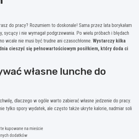
h
erasz do pracy? Rozumiem to doskonale! Sama przez lata borykałam
y, sycący i nie wymagał podgrzewania. Po wielu próbach i błędach
o wcale nie musi być trudne ani czasochłonne.
Wystarczy kilka
dnia cieszyć się pełnowartościowym posiłkiem, który doda ci
ywać własne lunche do
hwilę, dlaczego w ogóle warto zabierać własne jedzenie do pracy.
 tylko spory wydatek, ale często także ukryte kalorie, nadmiar soli
 te kupowane na mieście
zebnych dodatków