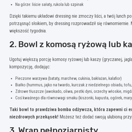
Na górze: liście sałaty, rukola lub szpinak
Dzięki takiemu układowi dressing nie zmoczy liści, a twój lunch 
potrząsnąć słoikiem, by dressing rozprowadził się równomiernie
większość tygodnia.
2. Bowl z komosą ryżową lub k
Ugotuj większą porcję komosy ryżowej lub kaszy (gryczanej, jag
kompozycję, dodając:
Pieczone warzywa (bataty, marchew, cukinia, bakłażan, kalafior)
Białko (hummus, jajko na twardo, kurczak z niedzielnego obiadu, tofu
Zdrowe tłuszcze (awokado, oliwa, pestki dyni, orzechy włoskie, migd
Coś kwaśnego dla równowagi smaku (kiszonki, kapusta, ogórek, ma
Taki bowl to prawdziwa bomba odżywcza, która zapewni ci en
niezdrowych przekąsek!
Możesz też dodać swoją ulubioną przyp
3. Wrap pełnoziarnisty