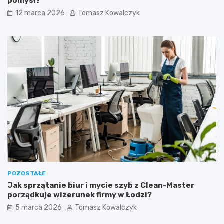
pomysł?
z
z
12 marca 2026
Tomasz Kowalczyk
t
e
e
g
m
o
.
p
u
p
i
l
a
(
p
s
a
l
u
b
k
POZOSTAŁE
o
Jak sprzątanie biur i mycie szyb z Clean-Master
t
porządkuje wizerunek firmy w Łodzi?
a
)
5 marca 2026
Tomasz Kowalczyk