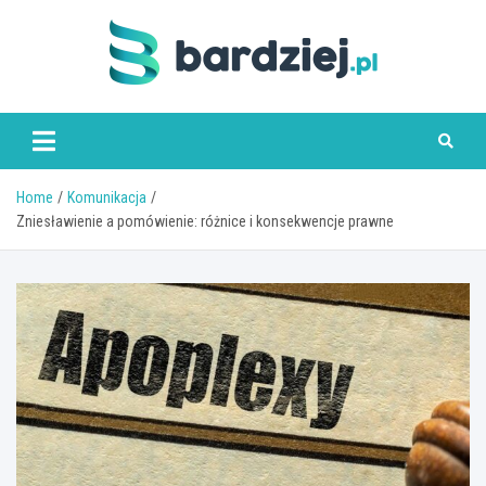
Skip
to
content
bardziej.pl
Home
Komunikacja
Zniesławienie a pomówienie: różnice i konsekwencje prawne