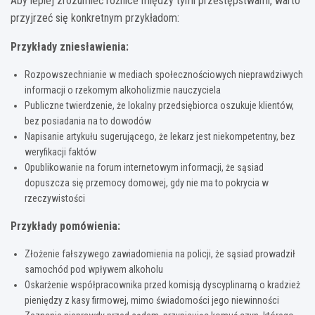
Aby lepiej zrozumieć różnice między tymi przestępstwami, warto
przyjrzeć się konkretnym przykładom:
Przykłady zniesławienia:
Rozpowszechnianie w mediach społecznościowych nieprawdziwych
informacji o rzekomym alkoholizmie nauczyciela
Publiczne twierdzenie, że lokalny przedsiębiorca oszukuje klientów,
bez posiadania na to dowodów
Napisanie artykułu sugerującego, że lekarz jest niekompetentny, bez
weryfikacji faktów
Opublikowanie na forum internetowym informacji, że sąsiad
dopuszcza się przemocy domowej, gdy nie ma to pokrycia w
rzeczywistości
Przykłady pomówienia:
Złożenie fałszywego zawiadomienia na policji, że sąsiad prowadził
samochód pod wpływem alkoholu
Oskarżenie współpracownika przed komisją dyscyplinarną o kradzież
pieniędzy z kasy firmowej, mimo świadomości jego niewinności