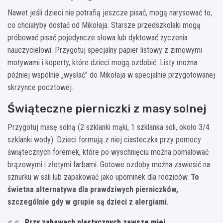
Nawet jeśli dzieci nie potrafią jeszcze pisać, mogą narysować to,
co chciałyby dostać od Mikołaja. Starsze przedszkolaki mogą
próbować pisać pojedyncze słowa lub dyktować życzenia
nauczycielowi. Przygotuj specjalny papier listowy z zimowymi
motywami i koperty, które dzieci mogą ozdobić. Listy można
później wspólnie „wysłać” do Mikołaja w specjalnie przygotowanej
skrzynce pocztowej.
Świąteczne pierniczki z masy solnej
Przygotuj masę solną (2 szklanki mąki, 1 szklanka soli, około 3/4
szklanki wody). Dzieci formują z niej ciasteczka przy pomocy
świątecznych foremek, które po wyschnięciu można pomalować
brązowymi i złotymi farbami. Gotowe ozdoby można zawiesić na
sznurku w sali lub zapakować jako upominek dla rodziców.
To
świetna alternatywa dla prawdziwych pierniczków,
szczególnie gdy w grupie są dzieci z alergiami
.
Przy zabawach plastycznych zawsze miej