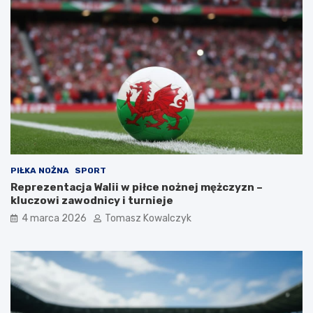
u
p
i
l
a
(
p
s
a
l
u
b
k
PIŁKA NOŻNA
SPORT
o
Reprezentacja Walii w piłce nożnej mężczyzn –
t
kluczowi zawodnicy i turnieje
a
)
4 marca 2026
Tomasz Kowalczyk