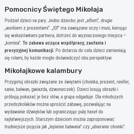
Pomocnicy Świętego Mikołaja
Podziel dzieci na pary. Jedno dziecko jest „elfem”, drugie
„workiem z prezentami”. „Elf” ma zawiązane oczy i musi, kierując
się wskazówkami partnera, dotrzeć do wyznaczonego miejsca –
„komina”.
To zabawa ucząca współpracy, zaufania i
precyzyjnej komunikacji
. Po dotarciu do celu dzieci zamieniają
się rolami, by każde mogło doświadczyć obu perspektyw.
Mikołajkowe kalambury
Przygotuj obrazki związane ze świętami (choinka, prezent, renifer,
sanie, bałwan, gwiazda, dzwoneczek). Dzieci losują obrazki i
próbują pokazać je bez słów, a grupa odgaduje. Dla młodszych
przedszkolaków można uprościć zabawę, pozwalając na
wydawanie dźwięków lub ograniczając pulę haseł do
najłatwiejszych. Starszym dzieciom można zaproponować
trudniejsze pojęcia jak „lepienie bałwana” czy „ubieranie choinki”.