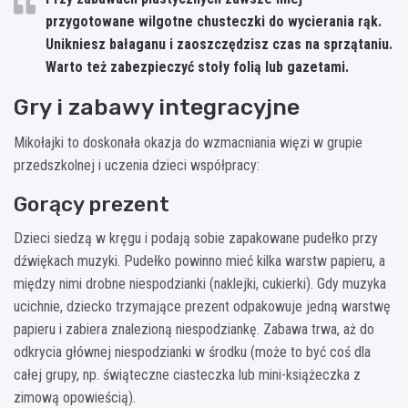
przygotowane wilgotne chusteczki do wycierania rąk.
Unikniesz bałaganu i zaoszczędzisz czas na sprzątaniu.
Warto też zabezpieczyć stoły folią lub gazetami.
Gry i zabawy integracyjne
Mikołajki to doskonała okazja do wzmacniania więzi w grupie
przedszkolnej i uczenia dzieci współpracy:
Gorący prezent
Dzieci siedzą w kręgu i podają sobie zapakowane pudełko przy
dźwiękach muzyki. Pudełko powinno mieć kilka warstw papieru, a
między nimi drobne niespodzianki (naklejki, cukierki). Gdy muzyka
ucichnie, dziecko trzymające prezent odpakowuje jedną warstwę
papieru i zabiera znalezioną niespodziankę. Zabawa trwa, aż do
odkrycia głównej niespodzianki w środku (może to być coś dla
całej grupy, np. świąteczne ciasteczka lub mini-książeczka z
zimową opowieścią).