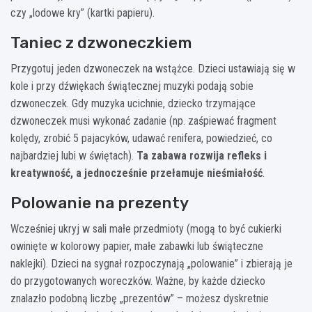
czy „lodowe kry” (kartki papieru).
Taniec z dzwoneczkiem
Przygotuj jeden dzwoneczek na wstążce. Dzieci ustawiają się w
kole i przy dźwiękach świątecznej muzyki podają sobie
dzwoneczek. Gdy muzyka ucichnie, dziecko trzymające
dzwoneczek musi wykonać zadanie (np. zaśpiewać fragment
kolędy, zrobić 5 pajacyków, udawać renifera, powiedzieć, co
najbardziej lubi w świętach).
Ta zabawa rozwija refleks i
kreatywność, a jednocześnie przełamuje nieśmiałość
.
Polowanie na prezenty
Wcześniej ukryj w sali małe przedmioty (mogą to być cukierki
owinięte w kolorowy papier, małe zabawki lub świąteczne
naklejki). Dzieci na sygnał rozpoczynają „polowanie” i zbierają je
do przygotowanych woreczków. Ważne, by każde dziecko
znalazło podobną liczbę „prezentów” – możesz dyskretnie