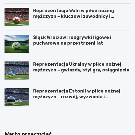
Reprezentacja Walii w piłce nożnej
mężczyzn – kluczowi zawodnicy i
turnieje
Śląsk Wrocław: rozgrywki ligowe i
pucharowe na przestrzeni lat
Reprezentacja Ukrainy w piłce nożnej
mężczyzn – gwiazdy, styl gry, osiągnięcia
Reprezentacja Estonii w piłce nożnej
mężczyzn – rozwój, wyzwania i
perspektywy
U
Z
r
a
z
d
ą
b
d
a
Warto przeczytać
z
j