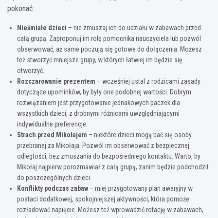
pokonać:
Nieśmiałe dzieci
– nie zmuszaj ich do udziału w zabawach przed
całą grupą. Zaproponuj im rolę pomocnika nauczyciela lub pozwól
obserwować, aż same poczują się gotowe do dołączenia. Możesz
też stworzyć mniejsze grupy, w których łatwiej im będzie się
otworzyć.
Rozczarowanie prezentem
– wcześniej ustal z rodzicami zasady
dotyczące upominków, by były one podobnej wartości. Dobrym
rozwiązaniem jest przygotowanie jednakowych paczek dla
wszystkich dzieci, z drobnymi różnicami uwzględniającymi
indywidualne preferencje.
Strach przed Mikołajem
– niektóre dzieci mogą bać się osoby
przebranej za Mikołaja. Pozwól im obserwować z bezpiecznej
odległości, bez zmuszania do bezpośredniego kontaktu. Warto, by
Mikołaj najpierw porozmawiał z całą grupą, zanim będzie podchodził
do poszczególnych dzieci.
Konflikty podczas zabaw
– miej przygotowany plan awaryjny w
postaci dodatkowej, spokojniejszej aktywności, która pomoże
rozładować napięcie. Możesz też wprowadzić rotację w zabawach,