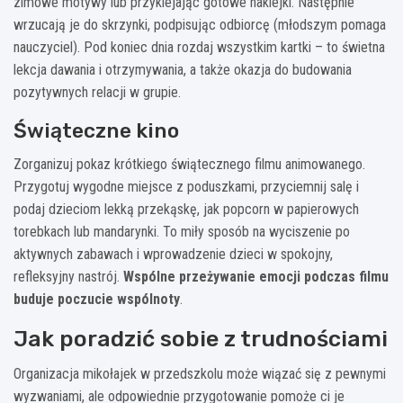
zimowe motywy lub przyklejając gotowe naklejki. Następnie
wrzucają je do skrzynki, podpisując odbiorcę (młodszym pomaga
nauczyciel). Pod koniec dnia rozdaj wszystkim kartki – to świetna
lekcja dawania i otrzymywania, a także okazja do budowania
pozytywnych relacji w grupie.
Świąteczne kino
Zorganizuj pokaz krótkiego świątecznego filmu animowanego.
Przygotuj wygodne miejsce z poduszkami, przyciemnij salę i
podaj dzieciom lekką przekąskę, jak popcorn w papierowych
torebkach lub mandarynki. To miły sposób na wyciszenie po
aktywnych zabawach i wprowadzenie dzieci w spokojny,
refleksyjny nastrój.
Wspólne przeżywanie emocji podczas filmu
buduje poczucie wspólnoty
.
Jak poradzić sobie z trudnościami
Organizacja mikołajek w przedszkolu może wiązać się z pewnymi
wyzwaniami, ale odpowiednie przygotowanie pomoże ci je